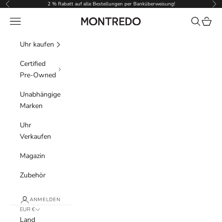
Zum Inhalt springen
2 % Rabatt auf alle Bestellungen per Banküberweisung!
Zurück
Vor
Menü
Suchen
Waren
Montredo
Uhr kaufen
Certified
Pre-Owned
Unabhängige
Marken
Uhr
Verkaufen
Magazin
Zubehör
ANMELDEN
EUR €
Land