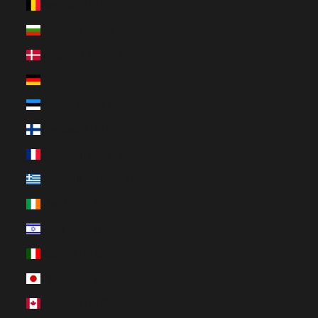
Belgien (EUR €)
Bulgarien (EUR €)
Dänemark (EUR €)
Deutschland (EUR €)
Estland (EUR €)
Finnland (EUR €)
Frankreich (EUR €)
Griechenland (EUR €)
Irland (EUR €)
Israel (EUR €)
Italien (EUR €)
Japan (EUR €)
Kanada (EUR €)