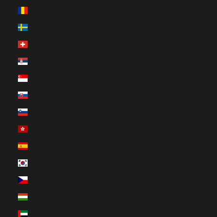
Rumänien (EUR €)
Schweden (EUR €)
Schweiz (EUR €)
Serbien (EUR €)
Singapur (EUR €)
Slowakei (EUR €)
Slowenien (EUR €)
Sonderverwaltungsregion Hongkong (EUR €)
Spanien (EUR €)
Südkorea (EUR €)
Tschechien (EUR €)
Ungarn (EUR €)
Vereinigte Arabische Emirate (EUR €)