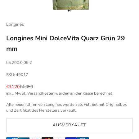
Gehe zu Element 1
Gehe zu Element 2
Longines
Longines Mini DolceVita Quarz Grün 29
mm
L5.200.0.05.2
SKU: 49017
Angebot
Regulärer Preis
€3.220
€4.050
inkl. MwSt.
Versandkosten
werden an der Kasse berechnet
Alle neuen Uhren von Longines werden als Full Set mit Originalbox
und Zertifikat des Herstellers verkauft.
AUSVERKAUFT