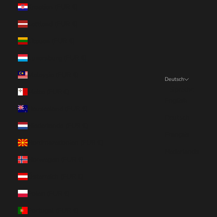
Kroatien (EUR €)
Lettland (EUR €)
Litauen (EUR €)
Luxemburg (EUR €)
Malaysia (EUR €)
Deutsch
Sprache
Malta (EUR €)
English
Neuseeland (EUR €)
Deutsch
Niederlande (EUR €)
Français
Nordmazedonien (EUR €)
Nederlands
Norwegen (EUR €)
Österreich (EUR €)
Polen (EUR €)
Portugal (EUR €)