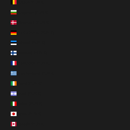
Belgien (EUR €)
Bulgarien (EUR €)
Dänemark (EUR €)
Deutschland (EUR €)
Estland (EUR €)
Finnland (EUR €)
Frankreich (EUR €)
Griechenland (EUR €)
Irland (EUR €)
Israel (EUR €)
Italien (EUR €)
Japan (EUR €)
Kanada (EUR €)