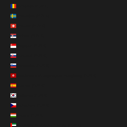
Rumänien (EUR €)
Schweden (EUR €)
Schweiz (EUR €)
Serbien (EUR €)
Singapur (EUR €)
Slowakei (EUR €)
Slowenien (EUR €)
Sonderverwaltungsregion Hongkong (EUR €)
Spanien (EUR €)
Südkorea (EUR €)
Tschechien (EUR €)
Ungarn (EUR €)
Vereinigte Arabische Emirate (EUR €)