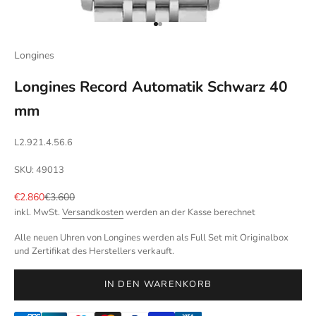
Gehe zu Element 1
Gehe zu Element 2
Longines
Longines Record Automatik Schwarz 40
mm
L2.921.4.56.6
SKU: 49013
Angebot
Regulärer Preis
€2.860
€3.600
inkl. MwSt.
Versandkosten
werden an der Kasse berechnet
Alle neuen Uhren von Longines werden als Full Set mit Originalbox
und Zertifikat des Herstellers verkauft.
IN DEN WARENKORB