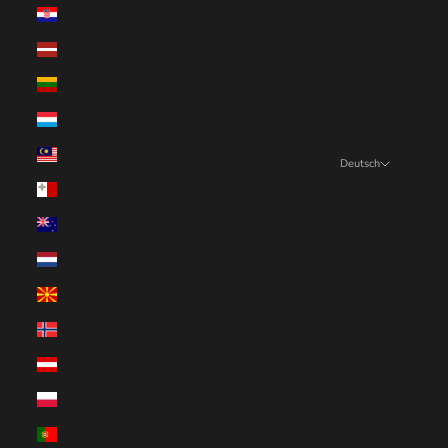
Kroatien (EUR €)
Lettland (EUR €)
Litauen (EUR €)
Luxemburg (EUR €)
Malaysia (EUR €)
Deutsch
Sprache
Malta (EUR €)
English
Neuseeland (EUR €)
Deutsch
Niederlande (EUR €)
Français
Nordmazedonien (EUR €)
Nederlands
Norwegen (EUR €)
Österreich (EUR €)
Polen (EUR €)
Portugal (EUR €)