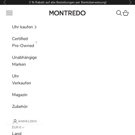
Zum Inhalt springen
2 % Rabatt auf alle Bestellungen per Banküberweisung!
Zurück
Vor
Menü
Suchen
Waren
Montredo
Uhr kaufen
Certified
Pre-Owned
Unabhängige
Marken
Uhr
Verkaufen
Magazin
Zubehör
ANMELDEN
EUR €
Land