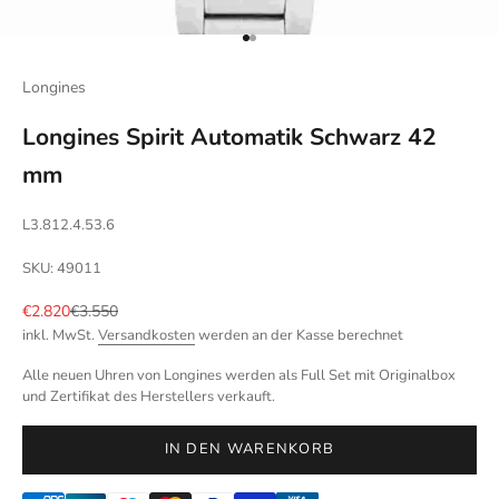
Gehe zu Element 1
Gehe zu Element 2
Longines
Longines Spirit Automatik Schwarz 42
mm
L3.812.4.53.6
SKU: 49011
Angebot
Regulärer Preis
€2.820
€3.550
inkl. MwSt.
Versandkosten
werden an der Kasse berechnet
Alle neuen Uhren von Longines werden als Full Set mit Originalbox
und Zertifikat des Herstellers verkauft.
IN DEN WARENKORB