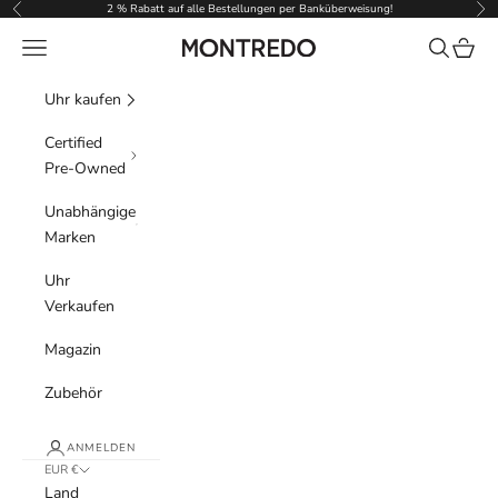
Zum Inhalt springen
2 % Rabatt auf alle Bestellungen per Banküberweisung!
Zurück
Vor
Menü
Suchen
Waren
Montredo
Uhr kaufen
Certified
Pre-Owned
Unabhängige
Marken
Uhr
Verkaufen
Magazin
Zubehör
ANMELDEN
EUR €
Land