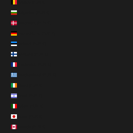
Belgien (EUR €)
Bulgarien (EUR €)
Dänemark (EUR €)
Deutschland (EUR €)
Estland (EUR €)
Finnland (EUR €)
Frankreich (EUR €)
Griechenland (EUR €)
Irland (EUR €)
Israel (EUR €)
Italien (EUR €)
Japan (EUR €)
Kanada (EUR €)