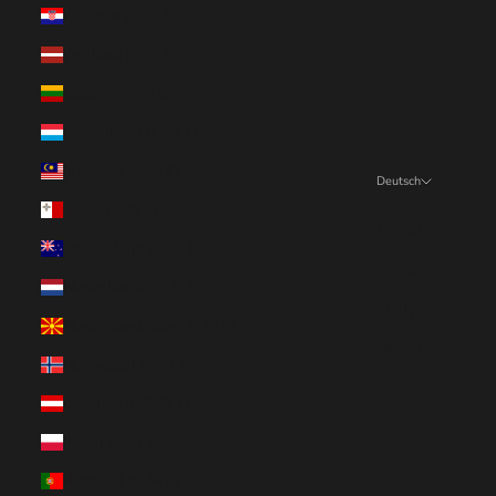
Kroatien (EUR €)
Lettland (EUR €)
Litauen (EUR €)
Luxemburg (EUR €)
Malaysia (EUR €)
Deutsch
Sprache
Malta (EUR €)
English
Neuseeland (EUR €)
Deutsch
Niederlande (EUR €)
Français
Nordmazedonien (EUR €)
Nederlands
Norwegen (EUR €)
Österreich (EUR €)
Polen (EUR €)
Portugal (EUR €)