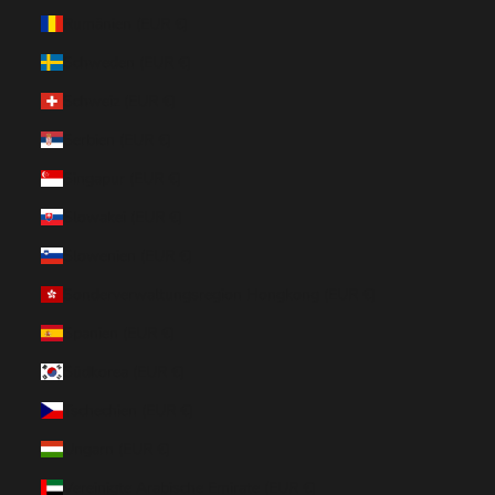
Rumänien (EUR €)
Schweden (EUR €)
Schweiz (EUR €)
Serbien (EUR €)
Singapur (EUR €)
Slowakei (EUR €)
Slowenien (EUR €)
Sonderverwaltungsregion Hongkong (EUR €)
Spanien (EUR €)
Südkorea (EUR €)
Tschechien (EUR €)
Ungarn (EUR €)
Vereinigte Arabische Emirate (EUR €)