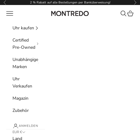
Zum Inhalt springen
2 % Rabatt auf alle Bestellungen per Banküberweisung!
Zurück
Vor
Menü
Suchen
Waren
Montredo
Uhr kaufen
Certified
Pre-Owned
Unabhängige
Marken
Uhr
Verkaufen
Magazin
Zubehör
ANMELDEN
EUR €
Land