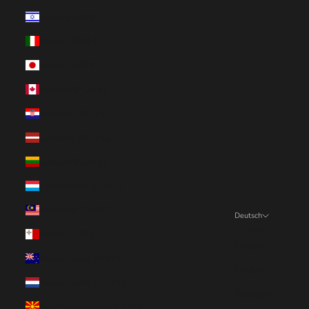
Israel (EUR €)
Italien (EUR €)
Japan (EUR €)
Kanada (EUR €)
Kroatien (EUR €)
Lettland (EUR €)
Litauen (EUR €)
Luxemburg (EUR €)
Malaysia (EUR €)
Deutsch
Sprache
Malta (EUR €)
English
Neuseeland (EUR €)
Deutsch
Niederlande (EUR €)
Français
Nordmazedonien (EUR €)