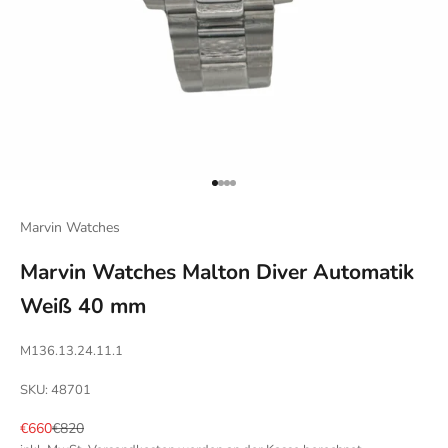
Gehe zu Element 1
Gehe zu Element 2
Gehe zu Element 3
Gehe zu Element 4
Marvin Watches
Marvin Watches Malton Diver Automatik
Weiß 40 mm
M136.13.24.11.1
SKU: 48701
Angebot
Regulärer Preis
€660
€820