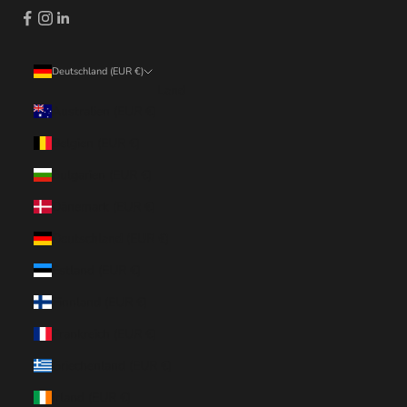
Deutschland (EUR €)
Land
Australien (EUR €)
Belgien (EUR €)
Bulgarien (EUR €)
Dänemark (EUR €)
Deutschland (EUR €)
Estland (EUR €)
Finnland (EUR €)
Frankreich (EUR €)
Griechenland (EUR €)
Irland (EUR €)