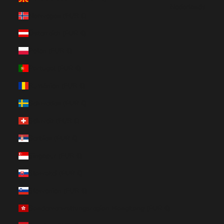
Nederlands
Norwegen (EUR €)
Österreich (EUR €)
Polen (EUR €)
Portugal (EUR €)
Rumänien (EUR €)
Schweden (EUR €)
Schweiz (EUR €)
Serbien (EUR €)
Singapur (EUR €)
Slowakei (EUR €)
Slowenien (EUR €)
Sonderverwaltungsregion Hongkong (EUR €)