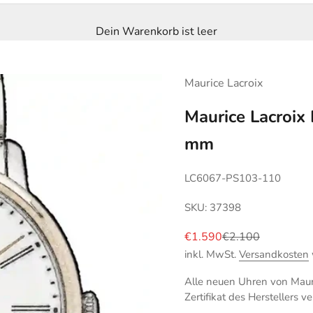
Dein Warenkorb ist leer
Maurice Lacroix
Maurice Lacroix
mm
LC6067-PS103-110
SKU: 37398
Angebot
Regulärer Preis
€1.590
€2.100
inkl. MwSt.
Versandkosten
Alle neuen Uhren von Mauri
Zertifikat des Herstellers ve