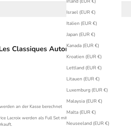
Irland (EUR €)
Israel (EUR €)
Italien (EUR €)
Japan (EUR €)
Kanada (EUR €)
 Les Classiques Automatik Weiß 38
Kroatien (EUR €)
Lettland (EUR €)
Litauen (EUR €)
Luxemburg (EUR €)
Malaysia (EUR €)
werden an der Kasse berechnet
Malta (EUR €)
ce Lacroix werden als Full Set mit Originalbox und
Neuseeland (EUR €)
rkauft.