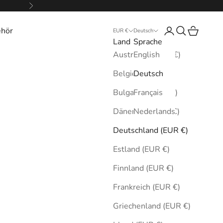
Vor
ehör
Anmelden
Suchen
Warenkor
EUR €
Deutsch
Land
Sprache
Australien (EUR €)
English
Belgien (EUR €)
Deutsch
Bulgarien (EUR €)
Français
Dänemark (EUR €)
Nederlands
Deutschland (EUR €)
Estland (EUR €)
Finnland (EUR €)
Frankreich (EUR €)
Griechenland (EUR €)