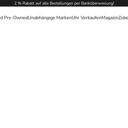
2 % Rabatt auf alle Bestellungen per Banküberweisung!
ied Pre-Owned
Unabhängige Marken
Uhr Verkaufen
Magazin
Zub