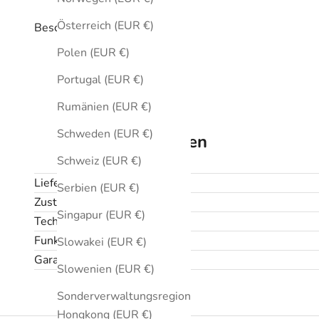
Österreich (EUR €)
Beschreibung
Polen (EUR €)
Portugal (EUR €)
Rumänien (EUR €)
Schweden (EUR €)
Technische Daten
Schweiz (EUR €)
Lieferumfang
Serbien (EUR €)
Zustand
Singapur (EUR €)
Technische Daten
Funktionen
Slowakei (EUR €)
Garantie und Rückgabe
Slowenien (EUR €)
Sonderverwaltungsregion
Hongkong (EUR €)