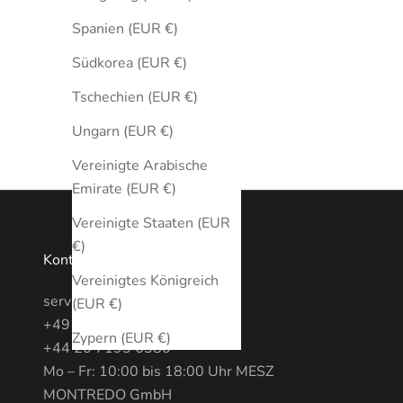
Spanien (EUR €)
Südkorea (EUR €)
Tschechien (EUR €)
Ungarn (EUR €)
Vereinigte Arabische
Emirate (EUR €)
Vereinigte Staaten (EUR
€)
Kontakt
Vereinigtes Königreich
service@MONTREDO.com
(EUR €)
+49 (0) 3028886470
Zypern (EUR €)
+44 20 7193 6380
Mo – Fr: 10:00 bis 18:00 Uhr MESZ
MONTREDO GmbH