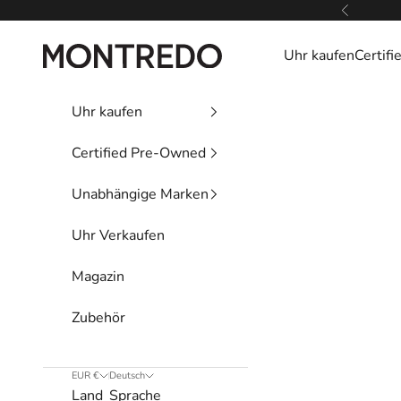
Zum Inhalt springen
Zurück
Montredo
Uhr kaufen
Certif
Uhr kaufen
Certified Pre-Owned
Unabhängige Marken
Uhr Verkaufen
Magazin
Zubehör
EUR €
Deutsch
Land
Sprache