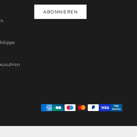
ABONNIEREN
es
hilippe
uxusuhren