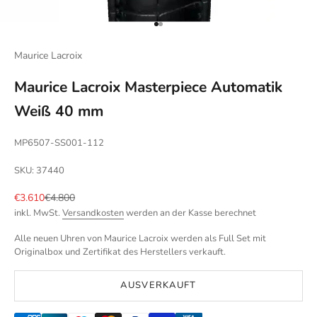
Gehe zu Element 1
Gehe zu Element 2
Maurice Lacroix
Maurice Lacroix Masterpiece Automatik
Weiß 40 mm
MP6507-SS001-112
SKU: 37440
Angebot
Regulärer Preis
€3.610
€4.800
inkl. MwSt.
Versandkosten
werden an der Kasse berechnet
Alle neuen Uhren von Maurice Lacroix werden als Full Set mit
Originalbox und Zertifikat des Herstellers verkauft.
AUSVERKAUFT