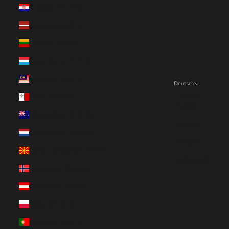
Kroatien (EUR €)
Lettland (EUR €)
Litauen (EUR €)
Luxemburg (EUR €)
Malaysia (EUR €)
Deutsch
Sprache
Malta (EUR €)
English
Neuseeland (EUR €)
Deutsch
Niederlande (EUR €)
Français
Nordmazedonien (EUR €)
Nederlands
Norwegen (EUR €)
Österreich (EUR €)
Polen (EUR €)
Portugal (EUR €)