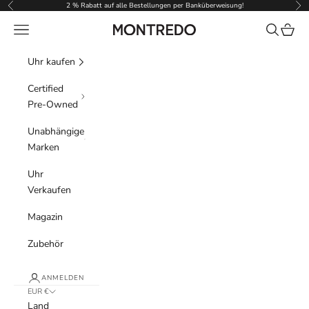
Zum Inhalt springen
2 % Rabatt auf alle Bestellungen per Banküberweisung!
Zurück
Vor
Menü
Suchen
Waren
Montredo
Uhr kaufen
Certified
Pre-Owned
Unabhängige
Marken
Uhr
Verkaufen
Magazin
Zubehör
ANMELDEN
EUR €
Land