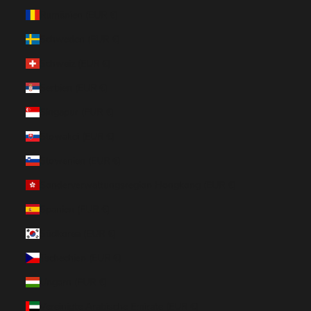
Rumänien (EUR €)
Schweden (EUR €)
Schweiz (EUR €)
Serbien (EUR €)
Singapur (EUR €)
Slowakei (EUR €)
Slowenien (EUR €)
Sonderverwaltungsregion Hongkong (EUR €)
Spanien (EUR €)
Südkorea (EUR €)
Tschechien (EUR €)
Ungarn (EUR €)
Vereinigte Arabische Emirate (EUR €)