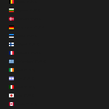
Belgien (EUR €)
Bulgarien (EUR €)
Dänemark (EUR €)
Deutschland (EUR €)
Estland (EUR €)
Finnland (EUR €)
Frankreich (EUR €)
Griechenland (EUR €)
Irland (EUR €)
Israel (EUR €)
Italien (EUR €)
Japan (EUR €)
Kanada (EUR €)