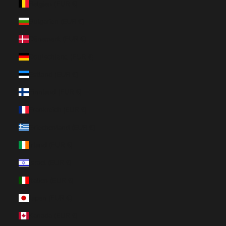
Belgien (EUR €)
Bulgarien (EUR €)
Dänemark (EUR €)
Deutschland (EUR €)
Estland (EUR €)
Finnland (EUR €)
Frankreich (EUR €)
Griechenland (EUR €)
Irland (EUR €)
Israel (EUR €)
Italien (EUR €)
Japan (EUR €)
Kanada (EUR €)