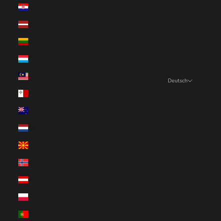
Kroatien (EUR €)
Lettland (EUR €)
Litauen (EUR €)
Luxemburg (EUR €)
Malaysia (EUR €)
Deutsch
Sprache
Malta (EUR €)
English
Neuseeland (EUR €)
Deutsch
Niederlande (EUR €)
Français
Nordmazedonien (EUR €)
Nederlands
Norwegen (EUR €)
Österreich (EUR €)
Polen (EUR €)
Portugal (EUR €)