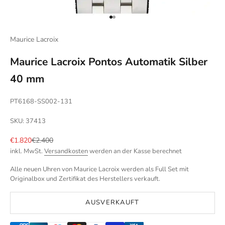
Gehe zu Element 1
Gehe zu Element 2
Maurice Lacroix
Maurice Lacroix Pontos Automatik Silber
40 mm
PT6168-SS002-131
SKU: 37413
Angebot
Regulärer Preis
€1.820
€2.400
inkl. MwSt.
Versandkosten
werden an der Kasse berechnet
Alle neuen Uhren von Maurice Lacroix werden als Full Set mit
Originalbox und Zertifikat des Herstellers verkauft.
AUSVERKAUFT