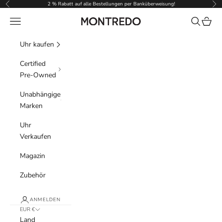
Zum Inhalt springen
2 % Rabatt auf alle Bestellungen per Banküberweisung!
Zurück
Vor
Menü
Suchen
Waren
Montredo
Uhr kaufen
Certified
Pre-Owned
Unabhängige
Marken
Uhr
Verkaufen
Magazin
Zubehör
ANMELDEN
EUR €
Land