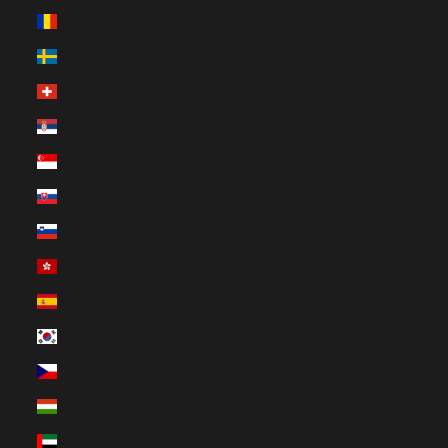
Rumänien (EUR €)
Schweden (EUR €)
Schweiz (EUR €)
Serbien (EUR €)
Singapur (EUR €)
Slowakei (EUR €)
Slowenien (EUR €)
Sonderverwaltungsregion Hongkong (EUR €)
Spanien (EUR €)
Südkorea (EUR €)
Tschechien (EUR €)
Ungarn (EUR €)
Vereinigte Arabische Emirate (EUR €)