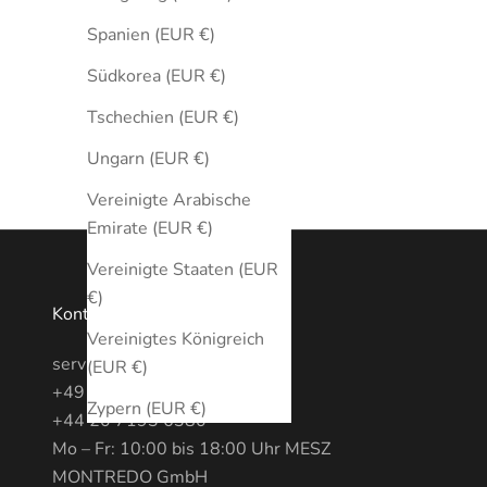
Spanien (EUR €)
Südkorea (EUR €)
Tschechien (EUR €)
Ungarn (EUR €)
Vereinigte Arabische
Emirate (EUR €)
Vereinigte Staaten (EUR
€)
Kontakt
Vereinigtes Königreich
service@MONTREDO.com
(EUR €)
+49 (0) 3028886470
Zypern (EUR €)
+44 20 7193 6380
Mo – Fr: 10:00 bis 18:00 Uhr MESZ
MONTREDO GmbH