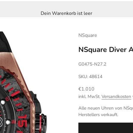
Dein Warenkorb ist leer
NSquare
NSquare Diver 
G0475-N27.2
SKU: 48614
Angebot
€1.010
inkl. MwSt.
Versandkosten
Alle neuen Uhren von NSqua
Herstellers verkauft.