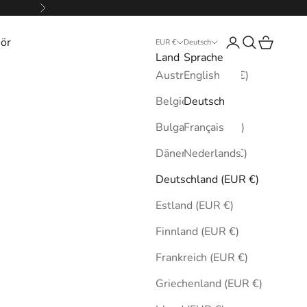
Vor
ör
Anmelden
Suchen
Warenkor
EUR €
Deutsch
Land
Sprache
Australien (EUR €)
English
Belgien (EUR €)
Deutsch
Bulgarien (EUR €)
Français
Dänemark (EUR €)
Nederlands
Deutschland (EUR €)
Estland (EUR €)
Finnland (EUR €)
Frankreich (EUR €)
Griechenland (EUR €)