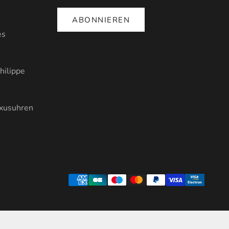
ABONNIEREN
es
hilippe
uxusuhren