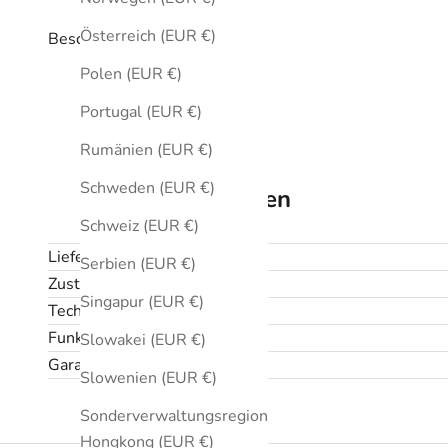
Österreich (EUR €)
Beschreibung
Polen (EUR €)
Portugal (EUR €)
Rumänien (EUR €)
Schweden (EUR €)
Technische Daten
Schweiz (EUR €)
Lieferumfang
Serbien (EUR €)
Zustand
Singapur (EUR €)
Technische Daten
Funktionen
Slowakei (EUR €)
Garantie und Rückgabe
Slowenien (EUR €)
Sonderverwaltungsregion
Hongkong (EUR €)