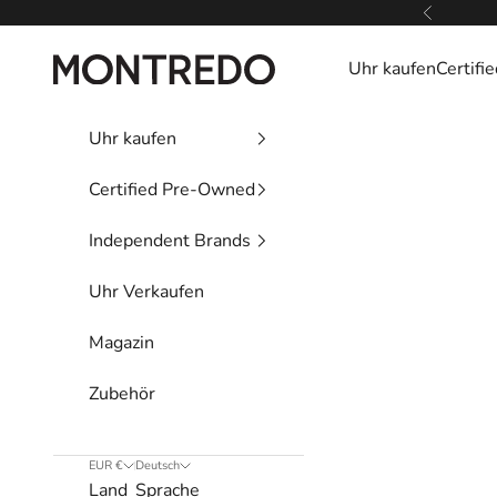
Zum Inhalt springen
Zurück
Montredo
Uhr kaufen
Certif
Uhr kaufen
Certified Pre-Owned
Independent Brands
Uhr Verkaufen
Magazin
Zubehör
EUR €
Deutsch
Land
Sprache