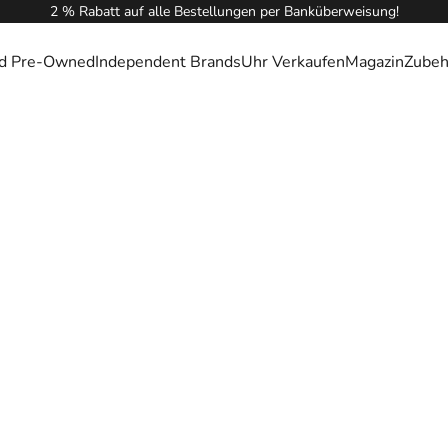
2 % Rabatt auf alle Bestellungen per Banküberweisung!
ied Pre-Owned
Independent Brands
Uhr Verkaufen
Magazin
Zubeh