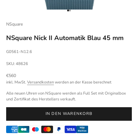
Gehe zu Element 1
Gehe zu Element 2
NSquare
NSquare Nick II Automatik Blau 45 mm
G0561-N12.6
SKU: 48626
Angebot
€560
inkl. MwSt.
Versandkosten
werden an der Kasse berechnet
Alle neuen Uhren von NSquare werden als Full Set mit Originalbox
und Zertifikat des Herstellers verkauft.
IN DEN WARENKORB