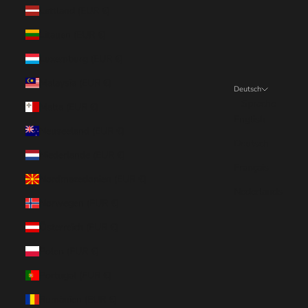
Lettland (EUR €)
Litauen (EUR €)
Luxemburg (EUR €)
Malaysia (EUR €)
Deutsch
Sprache
Malta (EUR €)
English
Neuseeland (EUR €)
Deutsch
Niederlande (EUR €)
Français
Nordmazedonien (EUR €)
Nederlands
Norwegen (EUR €)
Österreich (EUR €)
Polen (EUR €)
Portugal (EUR €)
Rumänien (EUR €)