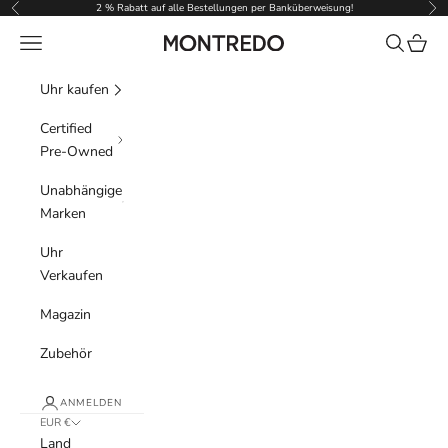
Zum Inhalt springen
2 % Rabatt auf alle Bestellungen per Banküberweisung!
Zurück
Vor
Menü
Suchen
Waren
Montredo
Uhr kaufen
Certified
Pre-Owned
Unabhängige
Marken
Uhr
Verkaufen
Magazin
Zubehör
ANMELDEN
EUR €
Land