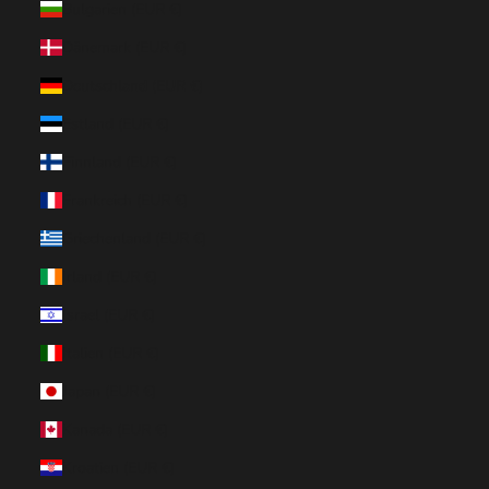
Bulgarien (EUR €)
Dänemark (EUR €)
Deutschland (EUR €)
Estland (EUR €)
Finnland (EUR €)
Frankreich (EUR €)
Griechenland (EUR €)
Irland (EUR €)
Israel (EUR €)
Italien (EUR €)
Japan (EUR €)
Kanada (EUR €)
Kroatien (EUR €)