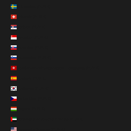
Schweden (EUR €)
Schweiz (EUR €)
Serbien (EUR €)
Singapur (EUR €)
Slowakei (EUR €)
Slowenien (EUR €)
Sonderverwaltungsregion Hongkong (EUR €)
Spanien (EUR €)
Südkorea (EUR €)
Tschechien (EUR €)
Ungarn (EUR €)
Vereinigte Arabische Emirate (EUR €)
Vereinigte Staaten (EUR €)