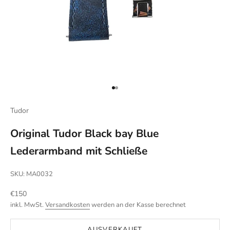
Gehe zu Element 1
Gehe zu Element 2
Tudor
Original Tudor Black bay Blue
Lederarmband mit Schließe
SKU: MA0032
Angebot
€150
inkl. MwSt.
Versandkosten
werden an der Kasse berechnet
AUSVERKAUFT