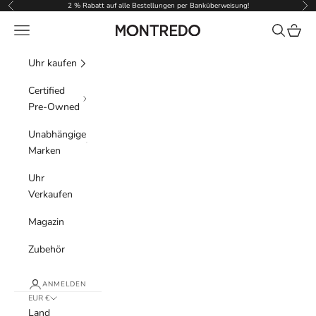
Zum Inhalt springen
2 % Rabatt auf alle Bestellungen per Banküberweisung!
Zurück
Vor
Menü
Suchen
Waren
Montredo
Uhr kaufen
Certified
Pre-Owned
Unabhängige
Marken
Uhr
Verkaufen
Magazin
Zubehör
ANMELDEN
EUR €
Land