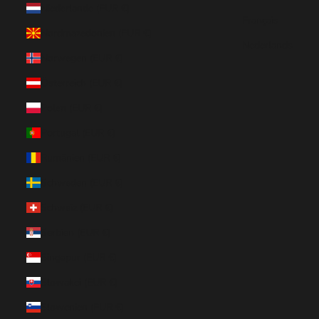
Niederlande (EUR €)
Français
Nordmazedonien (EUR €)
Nederlands
Norwegen (EUR €)
Österreich (EUR €)
Polen (EUR €)
Portugal (EUR €)
Rumänien (EUR €)
Schweden (EUR €)
Schweiz (EUR €)
Serbien (EUR €)
Singapur (EUR €)
Slowakei (EUR €)
Slowenien (EUR €)