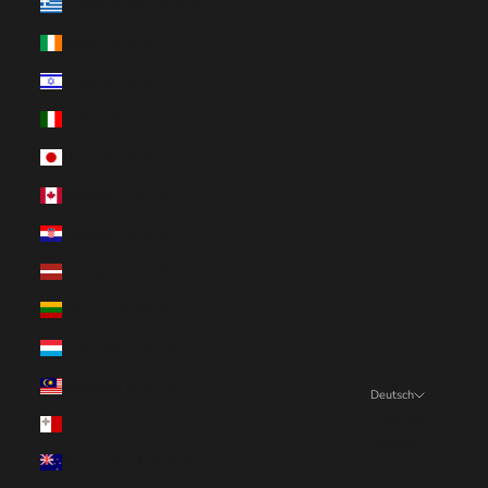
Griechenland (EUR €)
Irland (EUR €)
Israel (EUR €)
Italien (EUR €)
Japan (EUR €)
Kanada (EUR €)
Kroatien (EUR €)
Lettland (EUR €)
Litauen (EUR €)
Luxemburg (EUR €)
Malaysia (EUR €)
Deutsch
Sprache
Malta (EUR €)
English
Neuseeland (EUR €)
Deutsch