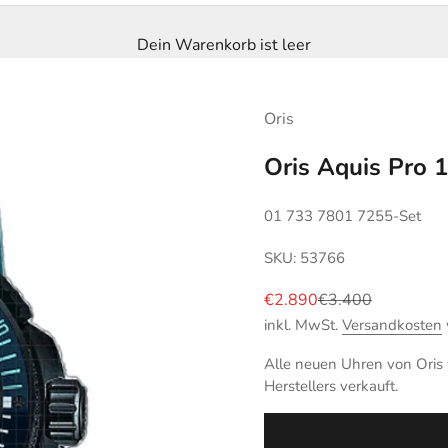
Dein Warenkorb ist leer
Oris
Oris Aquis Pro
01 733 7801 7255-Set
SKU: 53766
Angebot
Regulärer Preis
€2.890
€3.400
inkl. MwSt.
Versandkosten
Alle neuen Uhren von Oris w
Herstellers verkauft.