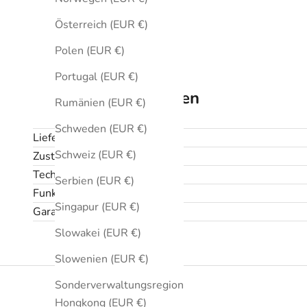
Österreich (EUR €)
Polen (EUR €)
Portugal (EUR €)
Technische Daten
Rumänien (EUR €)
Schweden (EUR €)
Lieferumfang
Schweiz (EUR €)
Zustand
Technische Daten
Serbien (EUR €)
Funktionen
Singapur (EUR €)
Garantie und Rückgabe
Slowakei (EUR €)
Slowenien (EUR €)
Sonderverwaltungsregion
Hongkong (EUR €)