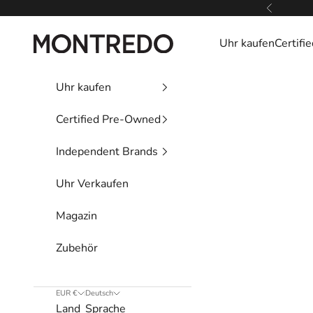
Zum Inhalt springen
Zurück
Montredo
Uhr kaufen
Certif
Uhr kaufen
Certified Pre-Owned
Independent Brands
Uhr Verkaufen
Magazin
Zubehör
EUR €
Deutsch
Land
Sprache