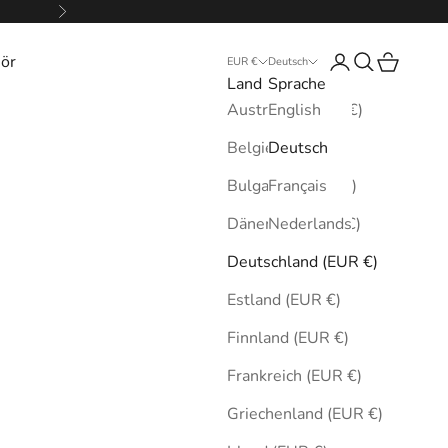
Vor
ör
Anmelden
Suchen
Warenkor
EUR €
Deutsch
Land
Sprache
Australien (EUR €)
English
Belgien (EUR €)
Deutsch
Bulgarien (EUR €)
Français
Dänemark (EUR €)
Nederlands
Deutschland (EUR €)
Estland (EUR €)
Finnland (EUR €)
Frankreich (EUR €)
Griechenland (EUR €)