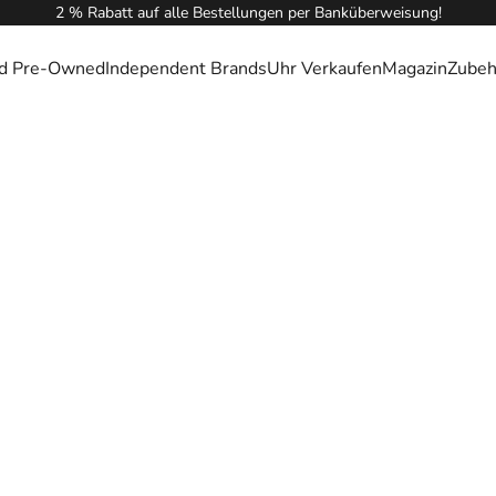
2 % Rabatt auf alle Bestellungen per Banküberweisung!
ied Pre-Owned
Independent Brands
Uhr Verkaufen
Magazin
Zubeh