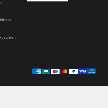
es
hilippe
uxusuhren