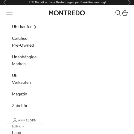
Zum Inhalt springen
2 % Rabatt auf alle Bestellungen per Banküberweisung!
Zurück
Vor
Menü
Suchen
Waren
Montredo
Uhr kaufen
Certified
Pre-Owned
Unabhängige
Marken
Uhr
Verkaufen
Magazin
Zubehör
ANMELDEN
EUR €
Land