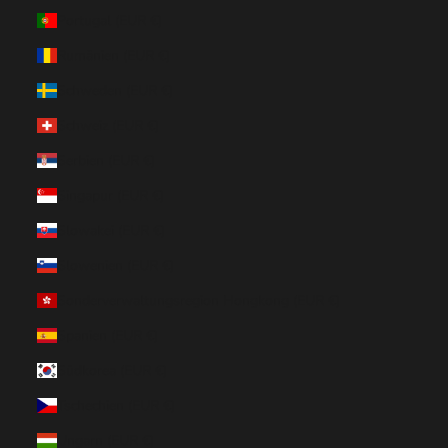
Portugal (EUR €)
Rumänien (EUR €)
Schweden (EUR €)
Schweiz (EUR €)
Serbien (EUR €)
Singapur (EUR €)
Slowakei (EUR €)
Slowenien (EUR €)
Sonderverwaltungsregion Hongkong (EUR €)
Spanien (EUR €)
Südkorea (EUR €)
Tschechien (EUR €)
Ungarn (EUR €)