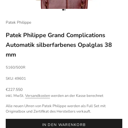
Gehe zu Element 1
Gehe zu Element 2
Patek Philippe
Patek Philippe Grand Complications
Automatik silberfarbenes Opalglas 38
mm
5160/500R
SKU: 49601
Angebot
€227.550
inkl. MwSt.
Versandkosten
werden an der Kasse berechnet
Alle neuen Uhren von Patek Philippe werden als Full Set mit
Originalbox und Zertifikat des Herstellers verkauft.
IN DEN WARENKORB