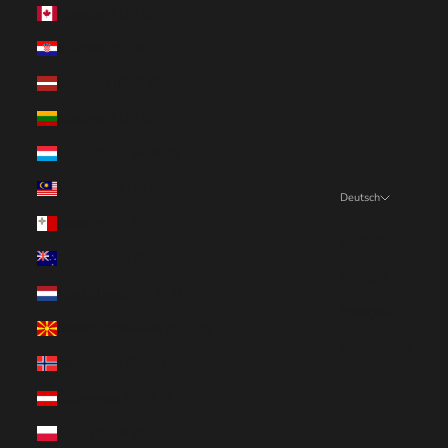
Kanada (EUR €)
Kroatien (EUR €)
Lettland (EUR €)
Litauen (EUR €)
Luxemburg (EUR €)
Malaysia (EUR €)
Deutsch
Sprache
Malta (EUR €)
English
Neuseeland (EUR €)
Deutsch
Niederlande (EUR €)
Français
Nordmazedonien (EUR €)
Nederlands
Norwegen (EUR €)
Österreich (EUR €)
Polen (EUR €)