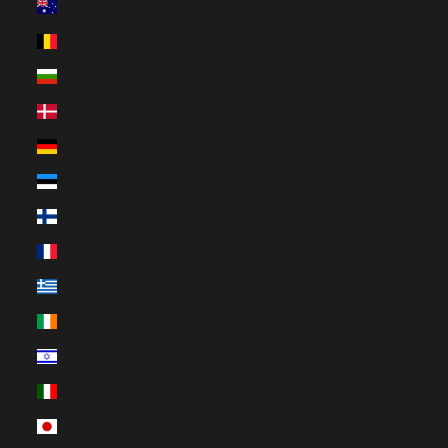
Australien (EUR €)
Belgien (EUR €)
Bulgarien (EUR €)
Dänemark (EUR €)
Deutschland (EUR €)
Estland (EUR €)
Finnland (EUR €)
Frankreich (EUR €)
Griechenland (EUR €)
Irland (EUR €)
Israel (EUR €)
Italien (EUR €)
Japan (EUR €)