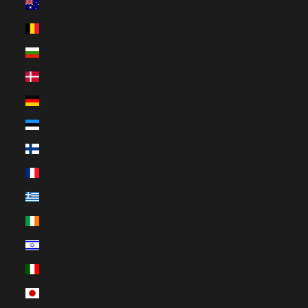
Australien (EUR €)
Belgien (EUR €)
Bulgarien (EUR €)
Dänemark (EUR €)
Deutschland (EUR €)
Estland (EUR €)
Finnland (EUR €)
Frankreich (EUR €)
Griechenland (EUR €)
Irland (EUR €)
Israel (EUR €)
Italien (EUR €)
Japan (EUR €)