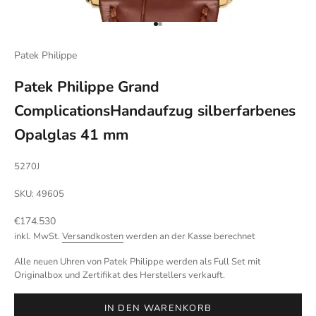
Gehe zu Element 1
Gehe zu Element 2
Patek Philippe
Patek Philippe Grand
ComplicationsHandaufzug silberfarbenes
Opalglas 41 mm
5270J
SKU: 49605
Angebot
€174.530
inkl. MwSt.
Versandkosten
werden an der Kasse berechnet
Alle neuen Uhren von Patek Philippe werden als Full Set mit
Originalbox und Zertifikat des Herstellers verkauft.
IN DEN WARENKORB