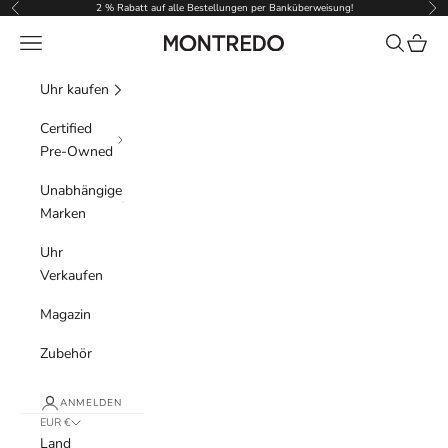
Zum Inhalt springen
2 % Rabatt auf alle Bestellungen per Banküberweisung!
Zurück
Vor
Menü
Suchen
Waren
Montredo
Uhr kaufen
Certified
Pre-Owned
Unabhängige
Marken
Uhr
Verkaufen
Magazin
Zubehör
ANMELDEN
EUR €
Land