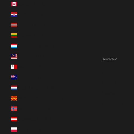
Kanada (EUR €)
Kroatien (EUR €)
Lettland (EUR €)
Litauen (EUR €)
Luxemburg (EUR €)
Malaysia (EUR €)
Deutsch
Sprache
Malta (EUR €)
English
Neuseeland (EUR €)
Deutsch
Niederlande (EUR €)
Français
Nordmazedonien (EUR €)
Nederlands
Norwegen (EUR €)
Österreich (EUR €)
Polen (EUR €)