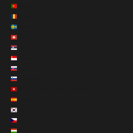
Portugal (EUR €)
Rumänien (EUR €)
Schweden (EUR €)
Schweiz (EUR €)
Serbien (EUR €)
Singapur (EUR €)
Slowakei (EUR €)
Slowenien (EUR €)
Sonderverwaltungsregion Hongkong (EUR €)
Spanien (EUR €)
Südkorea (EUR €)
Tschechien (EUR €)
Ungarn (EUR €)