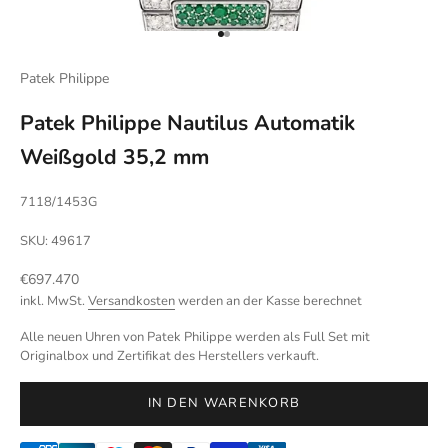
Gehe zu Element 1
Gehe zu Element 2
Patek Philippe
Patek Philippe Nautilus Automatik
Weißgold 35,2 mm
7118/1453G
SKU: 49617
Angebot
€697.470
inkl. MwSt.
Versandkosten
werden an der Kasse berechnet
Alle neuen Uhren von Patek Philippe werden als Full Set mit
Originalbox und Zertifikat des Herstellers verkauft.
IN DEN WARENKORB