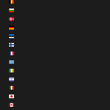
Belgien (EUR €)
Bulgarien (EUR €)
Dänemark (EUR €)
Deutschland (EUR €)
Estland (EUR €)
Finnland (EUR €)
Frankreich (EUR €)
Griechenland (EUR €)
Irland (EUR €)
Israel (EUR €)
Italien (EUR €)
Japan (EUR €)
Kanada (EUR €)