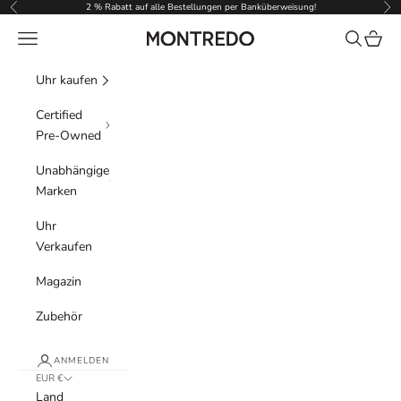
Zum Inhalt springen
2 % Rabatt auf alle Bestellungen per Banküberweisung!
Zurück
Vor
Menü
Suchen
Waren
Montredo
Uhr kaufen
Certified
Pre-Owned
Unabhängige
Marken
Uhr
Verkaufen
Magazin
Zubehör
ANMELDEN
EUR €
Land