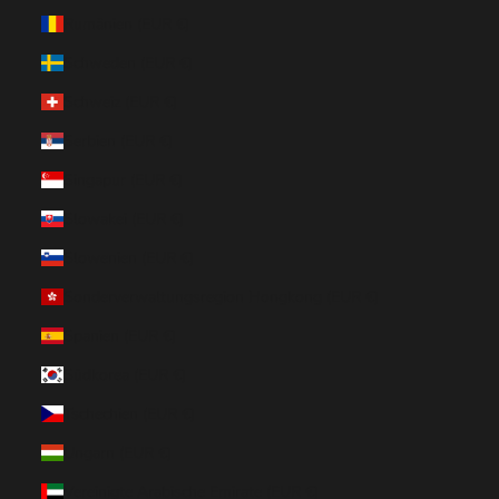
Rumänien (EUR €)
Schweden (EUR €)
Schweiz (EUR €)
Serbien (EUR €)
Singapur (EUR €)
Slowakei (EUR €)
Slowenien (EUR €)
Sonderverwaltungsregion Hongkong (EUR €)
Spanien (EUR €)
Südkorea (EUR €)
Tschechien (EUR €)
Ungarn (EUR €)
Vereinigte Arabische Emirate (EUR €)