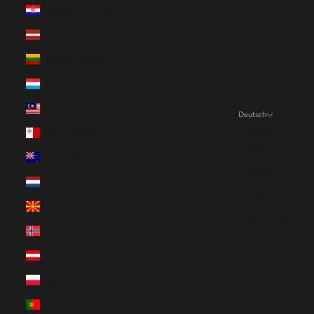
Kroatien (EUR €)
Lettland (EUR €)
Litauen (EUR €)
Luxemburg (EUR €)
Malaysia (EUR €)
Deutsch
Sprache
Malta (EUR €)
English
Neuseeland (EUR €)
Deutsch
Niederlande (EUR €)
Français
Nordmazedonien (EUR €)
Nederlands
Norwegen (EUR €)
Österreich (EUR €)
Polen (EUR €)
Portugal (EUR €)