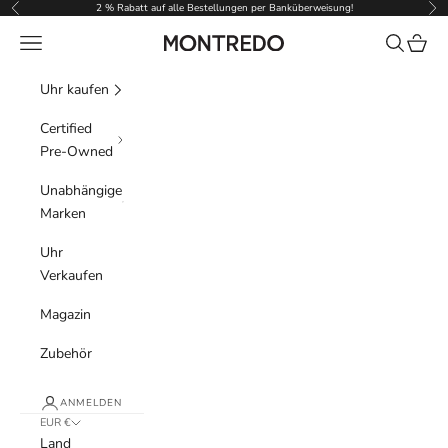
Zum Inhalt springen
2 % Rabatt auf alle Bestellungen per Banküberweisung!
Zurück
Vor
Menü
Suchen
Waren
Montredo
Uhr kaufen
Certified
Pre-Owned
Unabhängige
Marken
Uhr
Verkaufen
Magazin
Zubehör
ANMELDEN
EUR €
Land