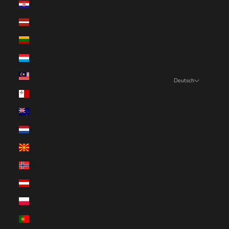
Kroatien (EUR €)
Lettland (EUR €)
Litauen (EUR €)
Luxemburg (EUR €)
Malaysia (EUR €)
Deutsch
Sprache
Malta (EUR €)
English
Neuseeland (EUR €)
Deutsch
Niederlande (EUR €)
Français
Nordmazedonien (EUR €)
Nederlands
Norwegen (EUR €)
Österreich (EUR €)
Polen (EUR €)
Portugal (EUR €)