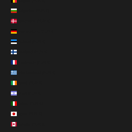
Belgien (EUR €)
Bulgarien (EUR €)
Dänemark (EUR €)
Deutschland (EUR €)
Estland (EUR €)
Finnland (EUR €)
Frankreich (EUR €)
Griechenland (EUR €)
Irland (EUR €)
Israel (EUR €)
Italien (EUR €)
Japan (EUR €)
Kanada (EUR €)