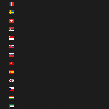
Rumänien (EUR €)
Schweden (EUR €)
Schweiz (EUR €)
Serbien (EUR €)
Singapur (EUR €)
Slowakei (EUR €)
Slowenien (EUR €)
Sonderverwaltungsregion Hongkong (EUR €)
Spanien (EUR €)
Südkorea (EUR €)
Tschechien (EUR €)
Ungarn (EUR €)
Vereinigte Arabische Emirate (EUR €)