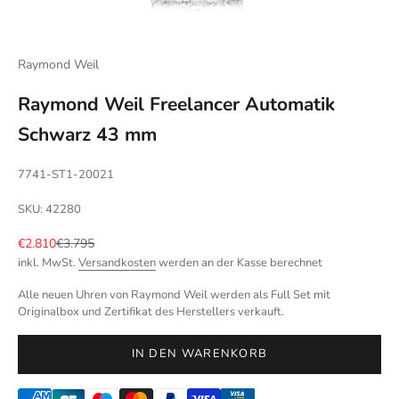
Raymond Weil
Raymond Weil Freelancer Automatik
Schwarz 43 mm
7741-ST1-20021
SKU: 42280
Angebot
Regulärer Preis
€2.810
€3.795
inkl. MwSt.
Versandkosten
werden an der Kasse berechnet
Alle neuen Uhren von Raymond Weil werden als Full Set mit
Originalbox und Zertifikat des Herstellers verkauft.
IN DEN WARENKORB