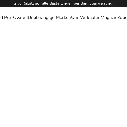
2 % Rabatt auf alle Bestellungen per Banküberweisung!
ied Pre-Owned
Unabhängige Marken
Uhr Verkaufen
Magazin
Zub