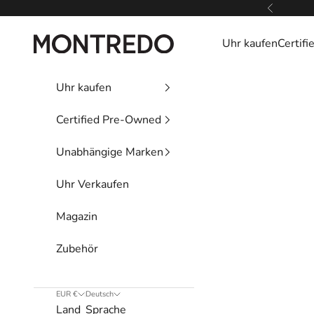
Zum Inhalt springen
Zurück
Montredo
Uhr kaufen
Certif
Uhr kaufen
Certified Pre-Owned
Unabhängige Marken
Uhr Verkaufen
Magazin
Zubehör
EUR €
Deutsch
Land
Sprache