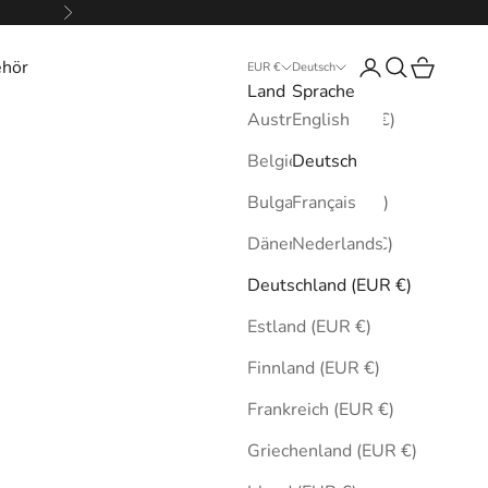
Vor
ehör
Anmelden
Suchen
Warenkor
EUR €
Deutsch
Land
Sprache
Australien (EUR €)
English
Belgien (EUR €)
Deutsch
Bulgarien (EUR €)
Français
Dänemark (EUR €)
Nederlands
Deutschland (EUR €)
Estland (EUR €)
Finnland (EUR €)
Frankreich (EUR €)
Griechenland (EUR €)