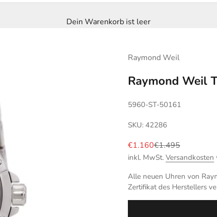
Dein Warenkorb ist leer
Raymond Weil
Raymond Weil T
5960-ST-50161
SKU: 42286
Angebot
Regulärer Preis
€1.160
€1.495
inkl. MwSt.
Versandkosten
Alle neuen Uhren von Raym
Zertifikat des Herstellers ve