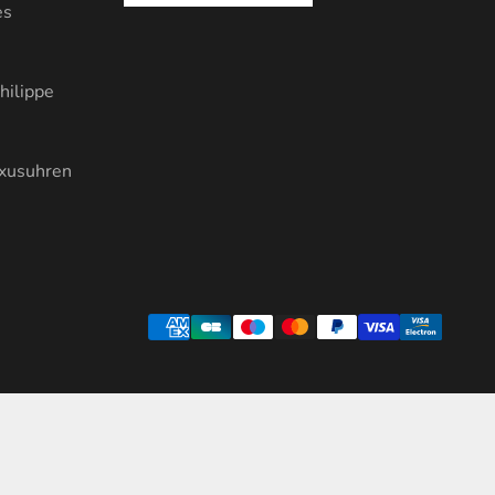
es
hilippe
uxusuhren