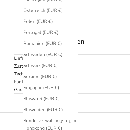
Österreich (EUR €)
Polen (EUR €)
Portugal (EUR €)
Technische Daten
Rumänien (EUR €)
Schweden (EUR €)
Lieferumfang
Schweiz (EUR €)
Zustand
Technische Daten
Serbien (EUR €)
Funktionen
Singapur (EUR €)
Garantie und Rückgabe
Slowakei (EUR €)
Slowenien (EUR €)
Sonderverwaltungsregion
Hongkong (EUR €)