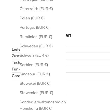
Österreich (EUR €)
Polen (EUR €)
Portugal (EUR €)
Technische Daten
Rumänien (EUR €)
Schweden (EUR €)
Lieferumfang
Schweiz (EUR €)
Zustand
Technische Daten
Serbien (EUR €)
Funktionen
Singapur (EUR €)
Garantie und Rückgabe
Slowakei (EUR €)
Slowenien (EUR €)
Sonderverwaltungsregion
Hongkong (EUR €)