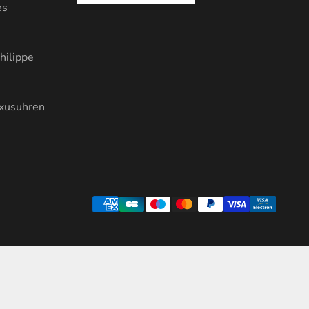
es
hilippe
uxusuhren