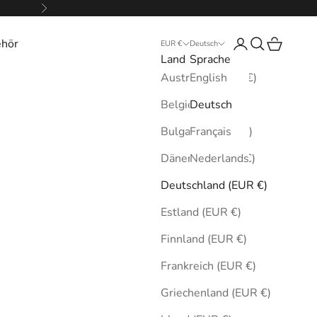
Vor
ehör
Anmelden
Suchen
Warenkor
EUR €
Deutsch
Land
Sprache
Australien (EUR €)
English
Belgien (EUR €)
Deutsch
Bulgarien (EUR €)
Français
Dänemark (EUR €)
Nederlands
Deutschland (EUR €)
Estland (EUR €)
Finnland (EUR €)
Frankreich (EUR €)
Griechenland (EUR €)