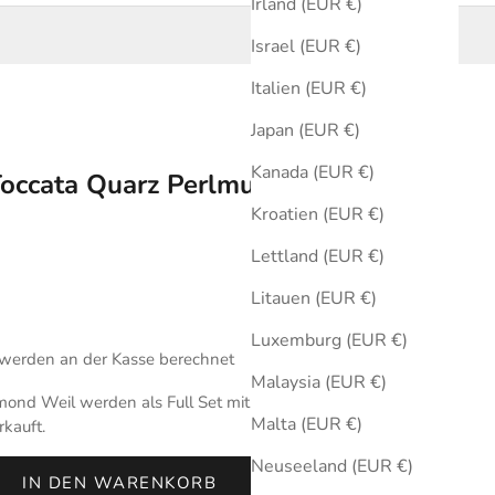
Irland (EUR €)
Israel (EUR €)
Italien (EUR €)
Japan (EUR €)
Kanada (EUR €)
occata Quarz Perlmutt 28 mm
Kroatien (EUR €)
Lettland (EUR €)
Litauen (EUR €)
Luxemburg (EUR €)
werden an der Kasse berechnet
Malaysia (EUR €)
ond Weil werden als Full Set mit Originalbox und
Malta (EUR €)
rkauft.
Neuseeland (EUR €)
IN DEN WARENKORB