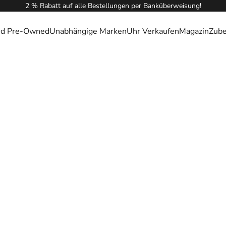
2 % Rabatt auf alle Bestellungen per Banküberweisung!
ied Pre-Owned
Unabhängige Marken
Uhr Verkaufen
Magazin
Zub