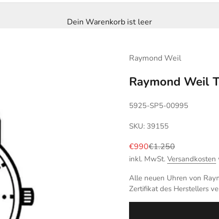
Dein Warenkorb ist leer
Raymond Weil
Raymond Weil T
5925-SP5-00995
SKU: 39155
Angebot
Regulärer Preis
€990
€1.250
inkl. MwSt.
Versandkosten
Alle neuen Uhren von Raym
Zertifikat des Herstellers ve