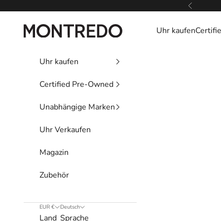
Zum Inhalt springen
Zurück
Montredo
Uhr kaufen
Certif
Uhr kaufen
Certified Pre-Owned
Unabhängige Marken
Uhr Verkaufen
Magazin
Zubehör
EUR €
Deutsch
Land
Sprache