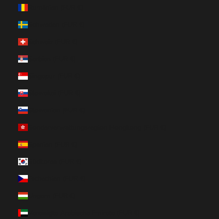
Rumänien (EUR €)
Schweden (EUR €)
Schweiz (EUR €)
Serbien (EUR €)
Singapur (EUR €)
Slowakei (EUR €)
Slowenien (EUR €)
Sonderverwaltungsregion Hongkong (EUR €)
Spanien (EUR €)
Südkorea (EUR €)
Tschechien (EUR €)
Ungarn (EUR €)
Vereinigte Arabische Emirate (EUR €)