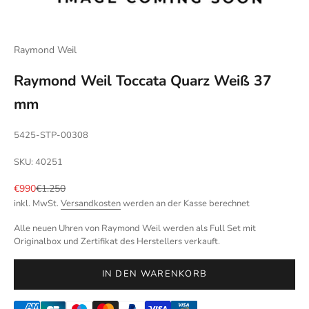
Raymond Weil
Raymond Weil Toccata Quarz Weiß 37
mm
5425-STP-00308
SKU: 40251
Angebot
Regulärer Preis
€990
€1.250
inkl. MwSt.
Versandkosten
werden an der Kasse berechnet
Alle neuen Uhren von Raymond Weil werden als Full Set mit
Originalbox und Zertifikat des Herstellers verkauft.
IN DEN WARENKORB