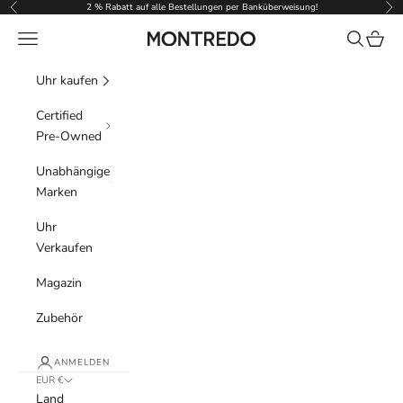
Zum Inhalt springen
2 % Rabatt auf alle Bestellungen per Banküberweisung!
Zurück
Vor
Menü
Suchen
Waren
Montredo
Uhr kaufen
Certified
Pre-Owned
Unabhängige
Marken
Uhr
Verkaufen
Magazin
Zubehör
ANMELDEN
EUR €
Land