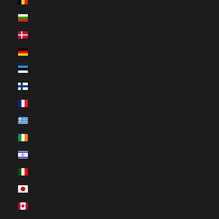
Belgien (EUR €)
Bulgarien (EUR €)
Dänemark (EUR €)
Deutschland (EUR €)
Estland (EUR €)
Finnland (EUR €)
Frankreich (EUR €)
Griechenland (EUR €)
Irland (EUR €)
Israel (EUR €)
Italien (EUR €)
Japan (EUR €)
Kanada (EUR €)