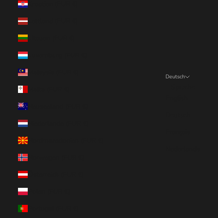
Kroatien (EUR €)
Lettland (EUR €)
Litauen (EUR €)
Luxemburg (EUR €)
Malaysia (EUR €)
Deutsch
Sprache
Malta (EUR €)
English
Neuseeland (EUR €)
Deutsch
Niederlande (EUR €)
Français
Nordmazedonien (EUR €)
Nederlands
Norwegen (EUR €)
Österreich (EUR €)
Polen (EUR €)
Portugal (EUR €)