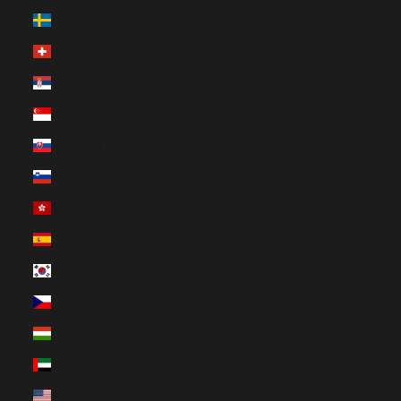
Schweden (EUR €)
Schweiz (EUR €)
Serbien (EUR €)
Singapur (EUR €)
Slowakei (EUR €)
Slowenien (EUR €)
Sonderverwaltungsregion Hongkong (EUR €)
Spanien (EUR €)
Südkorea (EUR €)
Tschechien (EUR €)
Ungarn (EUR €)
Vereinigte Arabische Emirate (EUR €)
Vereinigte Staaten (EUR €)