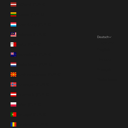
Lettland (EUR €)
Litauen (EUR €)
Luxemburg (EUR €)
Malaysia (EUR €)
Deutsch
Sprache
Malta (EUR €)
English
Neuseeland (EUR €)
Deutsch
Niederlande (EUR €)
Français
Nordmazedonien (EUR €)
Nederlands
Norwegen (EUR €)
Österreich (EUR €)
Polen (EUR €)
Portugal (EUR €)
Rumänien (EUR €)