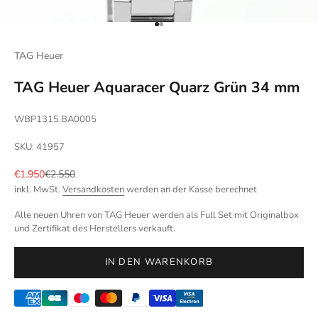
Gehe zu Element 1
Gehe zu Element 2
TAG Heuer
TAG Heuer Aquaracer Quarz Grün 34 mm
WBP1315.BA0005
SKU: 41957
Angebot
Regulärer Preis
€1.950
€2.550
inkl. MwSt.
Versandkosten
werden an der Kasse berechnet
Alle neuen Uhren von TAG Heuer werden als Full Set mit Originalbox
und Zertifikat des Herstellers verkauft.
IN DEN WARENKORB