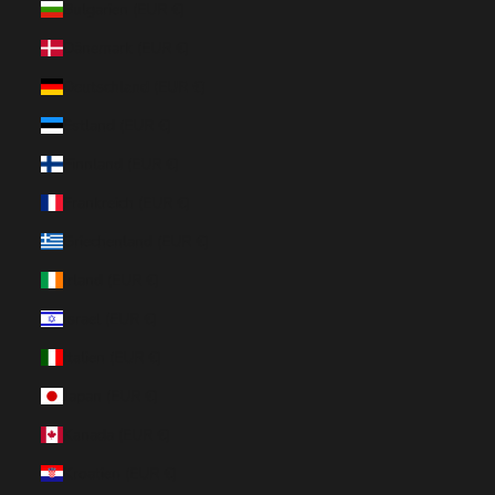
Bulgarien (EUR €)
Dänemark (EUR €)
Deutschland (EUR €)
Estland (EUR €)
Finnland (EUR €)
Frankreich (EUR €)
Griechenland (EUR €)
Irland (EUR €)
Israel (EUR €)
Italien (EUR €)
Japan (EUR €)
Kanada (EUR €)
Kroatien (EUR €)