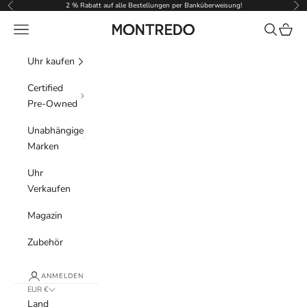
Zum Inhalt springen
2 % Rabatt auf alle Bestellungen per Banküberweisung!
Zurück
Vor
Menü
Suchen
Waren
Montredo
Uhr kaufen
Certified
Pre-Owned
Unabhängige
Marken
Uhr
Verkaufen
Magazin
Zubehör
ANMELDEN
EUR €
Land