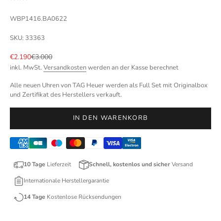
WBP1416.BA0622
SKU: 33363
Angebot
Regulärer Preis
€2.190
€3.000
inkl. MwSt.
Versandkosten
werden an der Kasse berechnet
Alle neuen Uhren von TAG Heuer werden als Full Set mit Originalbox
und Zertifikat des Herstellers verkauft.
IN DEN WARENKORB
10 Tage
Lieferzeit
Schnell, kostenlos und sicher
Versand
Internationale Herstellergarantie
14 Tage
Kostenlose Rücksendungen