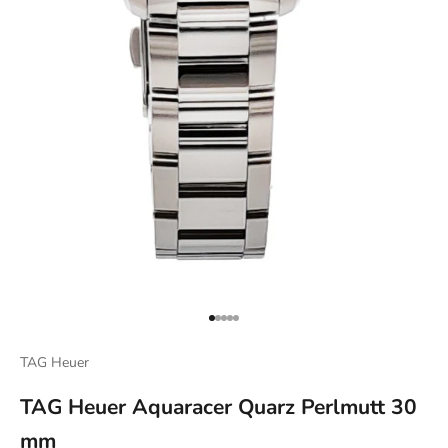
Gehe zu Element 1
Gehe zu Element 2
Gehe zu Element 3
Gehe zu Element 4
Gehe zu Element 5
TAG Heuer
TAG Heuer Aquaracer Quarz Perlmutt 30
mm