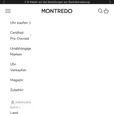
Zum Inhalt springen
2 % Rabatt auf alle Bestellungen per Banküberweisung!
Zurück
Vor
Menü
Suchen
Waren
Montredo
Uhr kaufen
Certified
Pre-Owned
Unabhängige
Marken
Uhr
Verkaufen
Magazin
Zubehör
ANMELDEN
EUR €
Land