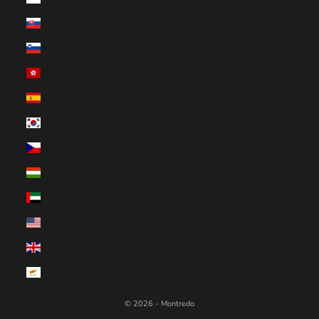
Slowakei (EUR €)
Slowenien (EUR €)
Sonderverwaltungsregion Hongkong (EUR €)
Spanien (EUR €)
Südkorea (EUR €)
Tschechien (EUR €)
Ungarn (EUR €)
Vereinigte Arabische Emirate (EUR €)
Vereinigte Staaten (EUR €)
Vereinigtes Königreich (EUR €)
Zypern (EUR €)
© 2026 - Montredo