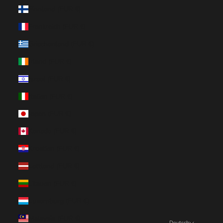
Finnland (EUR €)
Frankreich (EUR €)
Griechenland (EUR €)
Irland (EUR €)
Israel (EUR €)
Italien (EUR €)
Japan (EUR €)
Kanada (EUR €)
Kroatien (EUR €)
Lettland (EUR €)
Litauen (EUR €)
Luxemburg (EUR €)
Malaysia (EUR €)
Deutsch