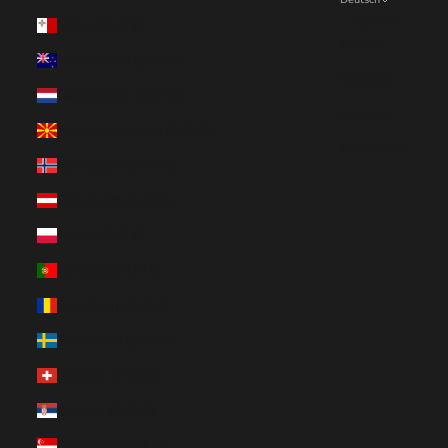
Sprache
Malta (EUR €)
English
Neuseeland (EUR €)
Deutsch
Niederlande (EUR €)
Français
Nordmazedonien (EUR €)
Nederlands
Norwegen (EUR €)
Österreich (EUR €)
Polen (EUR €)
Portugal (EUR €)
Rumänien (EUR €)
Schweden (EUR €)
Schweiz (EUR €)
Serbien (EUR €)
Singapur (EUR €)