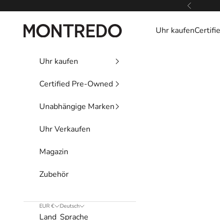
Zum Inhalt springen
Zurück
Montredo
Uhr kaufen
Certif
Uhr kaufen
Certified Pre-Owned
Unabhängige Marken
Uhr Verkaufen
Magazin
Zubehör
EUR €
Deutsch
Land
Sprache