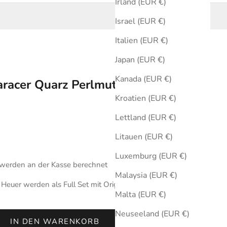
Irland (EUR €)
Israel (EUR €)
Italien (EUR €)
Japan (EUR €)
Kanada (EUR €)
racer Quarz Perlmutt 34 mm
Kroatien (EUR €)
Lettland (EUR €)
Litauen (EUR €)
Luxemburg (EUR €)
werden an der Kasse berechnet
Malaysia (EUR €)
euer werden als Full Set mit Originalbox und Zertifikat
Malta (EUR €)
Neuseeland (EUR €)
IN DEN WARENKORB