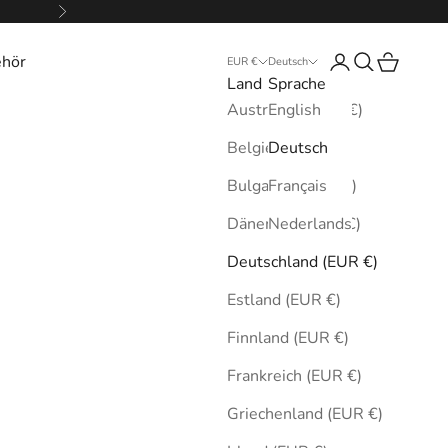
Vor
ehör
Anmelden
Suchen
Warenkor
EUR €
Deutsch
Land
Sprache
Australien (EUR €)
English
Belgien (EUR €)
Deutsch
Bulgarien (EUR €)
Français
Dänemark (EUR €)
Nederlands
Deutschland (EUR €)
Estland (EUR €)
Finnland (EUR €)
Frankreich (EUR €)
Griechenland (EUR €)