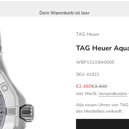
Dein Warenkorb ist leer
TAG Heuer
TAG Heuer Aqua
WBP1313.BA0005
SKU: 41921
Angebot
Regulärer Preis
€2.480
€3.400
inkl. MwSt.
Versandkosten
Alle neuen Uhren von TAG H
des Herstellers verkauft.