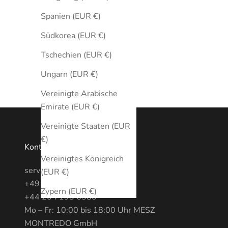
Spanien (EUR €)
Südkorea (EUR €)
Tschechien (EUR €)
Ungarn (EUR €)
Vereinigte Arabische
Emirate (EUR €)
Vereinigte Staaten (EUR
€)
Kontakt
Vereinigtes Königreich
service@MONTREDO.com
(EUR €)
+49 (0) 3028886470
Zypern (EUR €)
+44 20 7193 6380
Mo – Fr: 10:00 bis 18:00 Uhr MESZ
MONTREDO GmbH