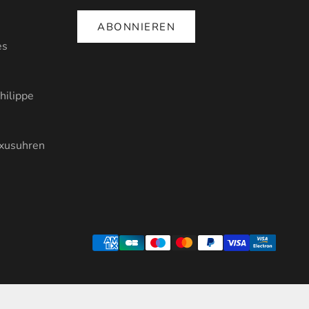
ABONNIEREN
es
hilippe
uxusuhren