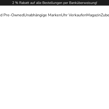
2 % Rabatt auf alle Bestellungen per Banküberweisung!
ied Pre-Owned
Unabhängige Marken
Uhr Verkaufen
Magazin
Zub