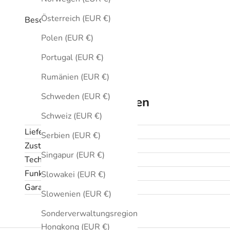
Österreich (EUR €)
Beschreibung
Polen (EUR €)
Portugal (EUR €)
Rumänien (EUR €)
Schweden (EUR €)
Technische Daten
Schweiz (EUR €)
Lieferumfang
Serbien (EUR €)
Zustand
Singapur (EUR €)
Technische Daten
Funktionen
Slowakei (EUR €)
Garantie und Rückgabe
Slowenien (EUR €)
Sonderverwaltungsregion
Hongkong (EUR €)