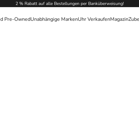
2 % Rabatt auf alle Bestellungen per Banküberweisung!
ied Pre-Owned
Unabhängige Marken
Uhr Verkaufen
Magazin
Zub