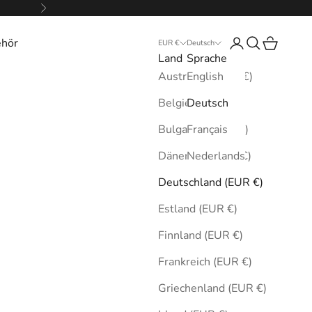
Vor
ehör
Anmelden
Suchen
Warenkor
EUR €
Deutsch
Land
Sprache
Australien (EUR €)
English
Belgien (EUR €)
Deutsch
Bulgarien (EUR €)
Français
Dänemark (EUR €)
Nederlands
Deutschland (EUR €)
Estland (EUR €)
Finnland (EUR €)
Frankreich (EUR €)
Griechenland (EUR €)