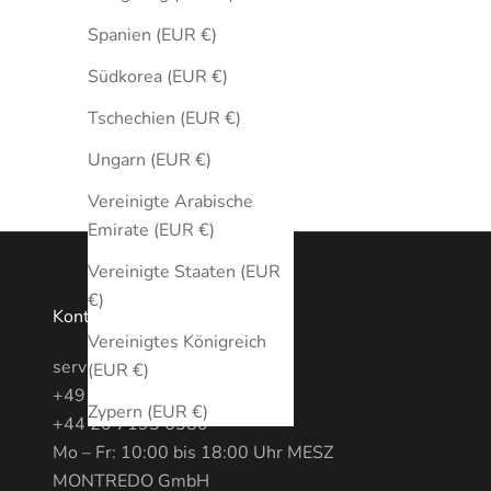
Spanien (EUR €)
Südkorea (EUR €)
Tschechien (EUR €)
Ungarn (EUR €)
Vereinigte Arabische
Emirate (EUR €)
Vereinigte Staaten (EUR
€)
Kontakt
Vereinigtes Königreich
service@MONTREDO.com
(EUR €)
+49 (0) 3028886470
Zypern (EUR €)
+44 20 7193 6380
Mo – Fr: 10:00 bis 18:00 Uhr MESZ
MONTREDO GmbH