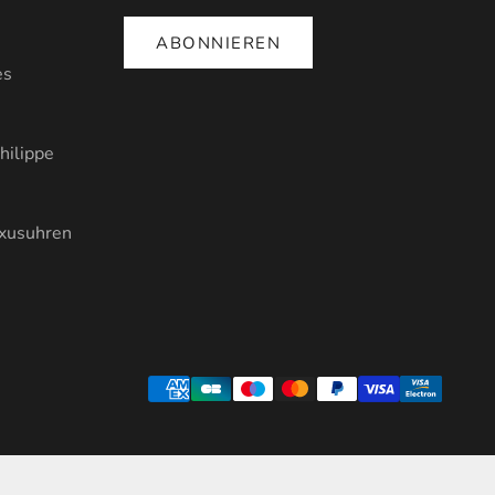
ABONNIEREN
es
hilippe
uxusuhren