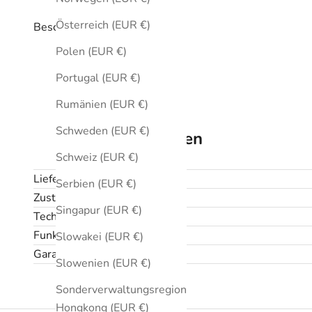
Österreich (EUR €)
Beschreibung
Polen (EUR €)
Portugal (EUR €)
Rumänien (EUR €)
Schweden (EUR €)
Technische Daten
Schweiz (EUR €)
Lieferumfang
Serbien (EUR €)
Zustand
Singapur (EUR €)
Technische Daten
Funktionen
Slowakei (EUR €)
Garantie und Rückgabe
Slowenien (EUR €)
Sonderverwaltungsregion
Hongkong (EUR €)