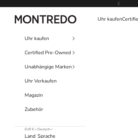
Zum Inhalt springen
Zurück
Montredo
Uhr kaufen
Certif
Uhr kaufen
Certified Pre-Owned
Unabhängige Marken
Uhr Verkaufen
Magazin
Zubehör
EUR €
Deutsch
Land
Sprache