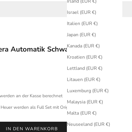
Irland (EUR €)
Israel (EUR €)
Italien (EUR €)
Japan (EUR €)
Kanada (EUR €)
era Automatik Schwarz 39 mm
Kroatien (EUR €)
Lettland (EUR €)
Litauen (EUR €)
Luxemburg (EUR €)
werden an der Kasse berechnet
Malaysia (EUR €)
euer werden als Full Set mit Originalbox und Zertifikat
Malta (EUR €)
Neuseeland (EUR €)
IN DEN WARENKORB