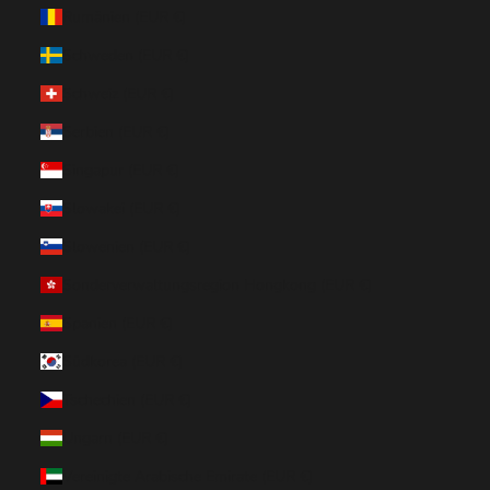
Rumänien (EUR €)
Schweden (EUR €)
Schweiz (EUR €)
Serbien (EUR €)
Singapur (EUR €)
Slowakei (EUR €)
Slowenien (EUR €)
Sonderverwaltungsregion Hongkong (EUR €)
Spanien (EUR €)
Südkorea (EUR €)
Tschechien (EUR €)
Ungarn (EUR €)
Vereinigte Arabische Emirate (EUR €)