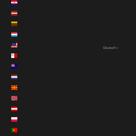
Kroatien (EUR €)
Lettland (EUR €)
Litauen (EUR €)
Luxemburg (EUR €)
Malaysia (EUR €)
Deutsch
Sprache
Malta (EUR €)
English
Neuseeland (EUR €)
Deutsch
Niederlande (EUR €)
Français
Nordmazedonien (EUR €)
Nederlands
Norwegen (EUR €)
Österreich (EUR €)
Polen (EUR €)
Portugal (EUR €)