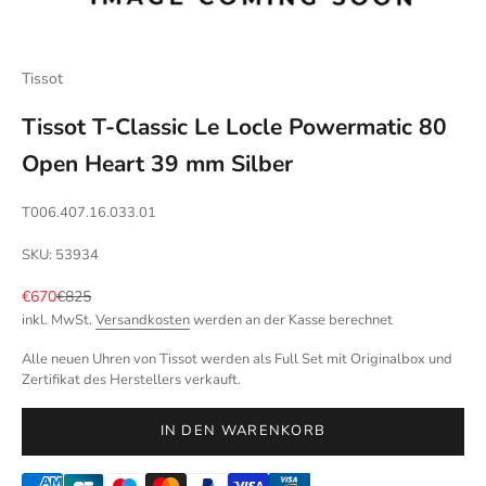
Tissot
Tissot T-Classic Le Locle Powermatic 80
Open Heart 39 mm Silber
T006.407.16.033.01
SKU: 53934
Angebot
Regulärer Preis
€670
€825
inkl. MwSt.
Versandkosten
werden an der Kasse berechnet
Alle neuen Uhren von Tissot werden als Full Set mit Originalbox und
Zertifikat des Herstellers verkauft.
IN DEN WARENKORB