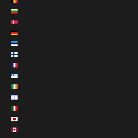
Belgien (EUR €)
Bulgarien (EUR €)
Dänemark (EUR €)
Deutschland (EUR €)
Estland (EUR €)
Finnland (EUR €)
Frankreich (EUR €)
Griechenland (EUR €)
Irland (EUR €)
Israel (EUR €)
Italien (EUR €)
Japan (EUR €)
Kanada (EUR €)