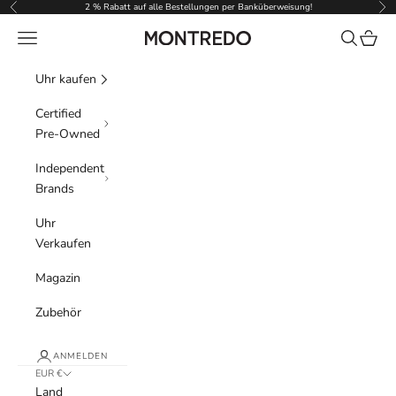
Zum Inhalt springen
2 % Rabatt auf alle Bestellungen per Banküberweisung!
Zurück
Vor
Menü
Suchen
Waren
Montredo
Uhr kaufen
Certified
Pre-Owned
Independent
Brands
Uhr
Verkaufen
Magazin
Zubehör
ANMELDEN
EUR €
Land