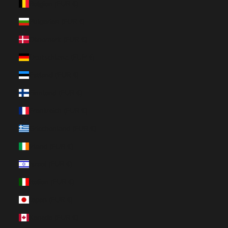
Belgien (EUR €)
Bulgarien (EUR €)
Dänemark (EUR €)
Deutschland (EUR €)
Estland (EUR €)
Finnland (EUR €)
Frankreich (EUR €)
Griechenland (EUR €)
Irland (EUR €)
Israel (EUR €)
Italien (EUR €)
Japan (EUR €)
Kanada (EUR €)