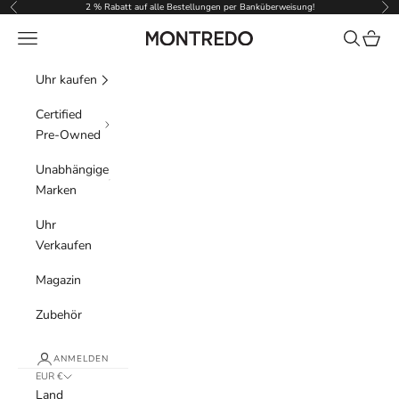
Zum Inhalt springen
2 % Rabatt auf alle Bestellungen per Banküberweisung!
Zurück
Vor
Menü
Suchen
Waren
Montredo
Uhr kaufen
Certified
Pre-Owned
Unabhängige
Marken
Uhr
Verkaufen
Magazin
Zubehör
ANMELDEN
EUR €
Land