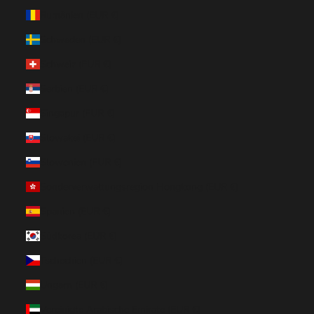
Rumänien (EUR €)
Schweden (EUR €)
Schweiz (EUR €)
Serbien (EUR €)
Singapur (EUR €)
Slowakei (EUR €)
Slowenien (EUR €)
Sonderverwaltungsregion Hongkong (EUR €)
Spanien (EUR €)
Südkorea (EUR €)
Tschechien (EUR €)
Ungarn (EUR €)
Vereinigte Arabische Emirate (EUR €)