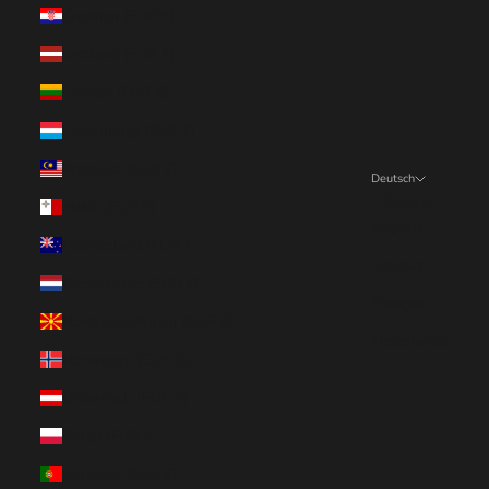
Kroatien (EUR €)
Lettland (EUR €)
Litauen (EUR €)
Luxemburg (EUR €)
Malaysia (EUR €)
Deutsch
Sprache
Malta (EUR €)
English
Neuseeland (EUR €)
Deutsch
Niederlande (EUR €)
Français
Nordmazedonien (EUR €)
Nederlands
Norwegen (EUR €)
Österreich (EUR €)
Polen (EUR €)
Portugal (EUR €)