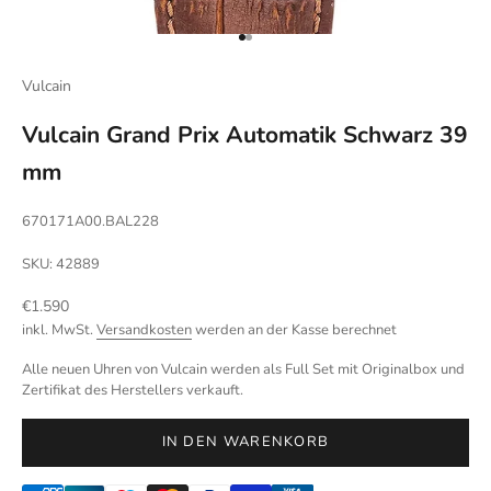
Gehe zu Element 1
Gehe zu Element 2
Vulcain
Vulcain Grand Prix Automatik Schwarz 39
mm
670171A00.BAL228
SKU: 42889
Angebot
€1.590
inkl. MwSt.
Versandkosten
werden an der Kasse berechnet
Alle neuen Uhren von Vulcain werden als Full Set mit Originalbox und
Zertifikat des Herstellers verkauft.
IN DEN WARENKORB