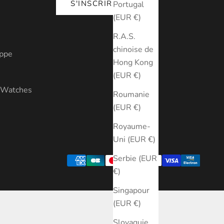
S'INSCRIRE
Portugal
(EUR €)
R.A.S.
chinoise de
ippe
Hong Kong
(EUR €)
y Watches
Roumanie
(EUR €)
Royaume-
Uni (EUR €)
Serbie (EUR
€)
Singapour
(EUR €)
Slovaquie