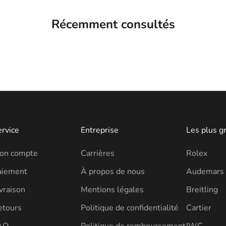
Récemment consultés
ervice
Entreprise
Les plus g
on compte
Carrières
Rolex
aiement
À propos de nous
Audemars 
vraison
Mentions légales
Breitling
etours
Politique de confidentialité
Cartier
AQ
Politique de remboursement
IWC