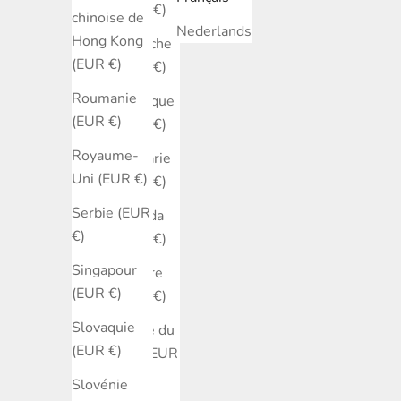
(EUR €)
chinoise de
Nederlands
Hong Kong
Autriche
(EUR €)
(EUR €)
Roumanie
Belgique
(EUR €)
(EUR €)
Royaume-
Bulgarie
Uni (EUR €)
(EUR €)
Serbie (EUR
Canada
€)
(EUR €)
Singapour
Chypre
(EUR €)
(EUR €)
Slovaquie
Corée du
(EUR €)
Sud (EUR
€)
Slovénie