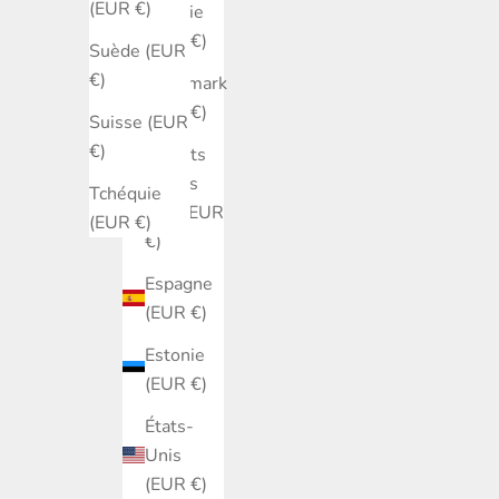
(EUR €)
Croatie
(EUR €)
Suède (EUR
€)
Danemark
(EUR €)
Suisse (EUR
€)
Émirats
arabes
Tchéquie
unis (EUR
(EUR €)
€)
Espagne
(EUR €)
Estonie
(EUR €)
États-
Unis
(EUR €)