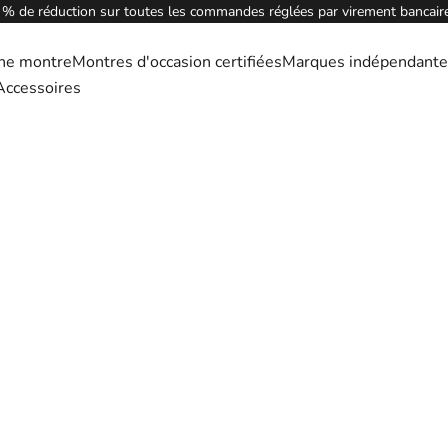
 % de réduction sur toutes les commandes réglées par virement bancaire
ne montre
Montres d'occasion certifiées
Marques indépendante
Accessoires