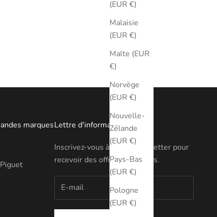
(EUR €)
Malaisie
(EUR €)
Malte (EUR
€)
Norvège
(EUR €)
Nouvelle-
randes marques
Lettre d'information
Zélande
(EUR €)
Inscrivez-vous à notre newsletter pour
Pays-Bas
recevoir des offres exclusives.
Piguet
(EUR €)
Pologne
(EUR €)