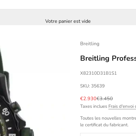
Votre panier est vide
Breitling
Breitling Profe
X82310D31B1S1
SKU: 35639
Prix de vente
Prix normal
€2.930
€3.450
Taxes inclues
Frais d'envoi 
Toutes les nouvelles montres
le certificat du fabricant.