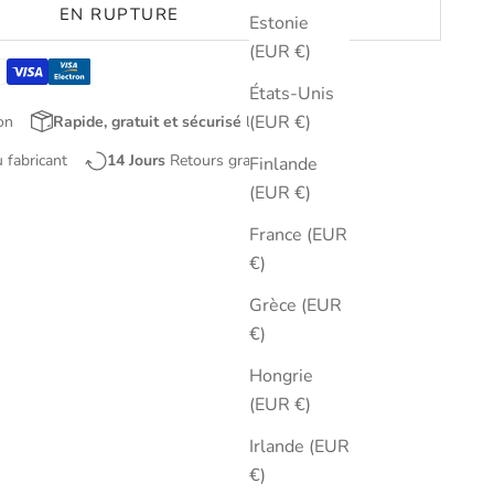
EN RUPTURE
Estonie
(EUR €)
États-Unis
(EUR €)
on
Rapide, gratuit et sécurisé
livraison
u fabricant
14 Jours
Retours gratuits
Finlande
(EUR €)
France (EUR
€)
Grèce (EUR
€)
Hongrie
(EUR €)
Irlande (EUR
€)