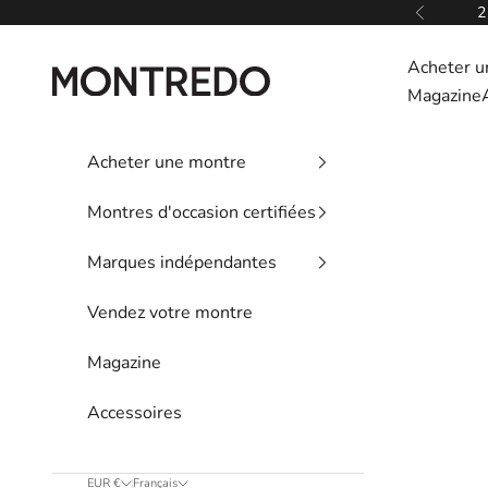
Passer au contenu
2
Précédent
Acheter u
Montredo
Magazine
Acheter une montre
Montres d'occasion certifiées
Marques indépendantes
Vendez votre montre
Magazine
Accessoires
EUR €
Français