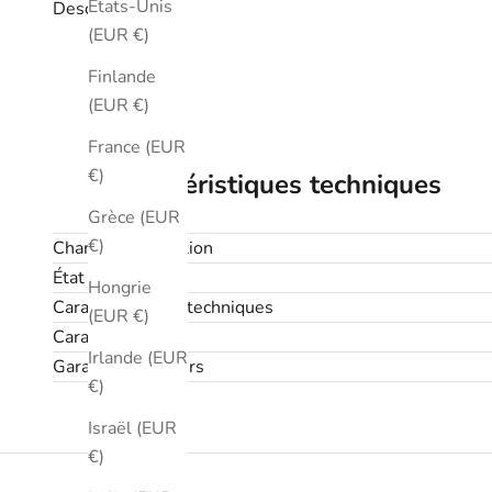
États-Unis
Description
(EUR €)
Finlande
(EUR €)
France (EUR
€)
Caractéristiques techniques
Grèce (EUR
€)
Champ d'application
État
Hongrie
Caractéristiques techniques
(EUR €)
Caractéristiques
Irlande (EUR
Garantie et retours
€)
Israël (EUR
€)