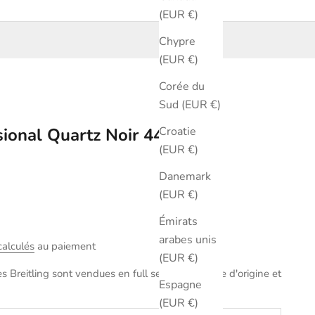
(EUR €)
Chypre
(EUR €)
Corée du
Sud (EUR €)
Croatie
ssional Quartz Noir 44 mm
(EUR €)
Danemark
(EUR €)
Émirats
arabes unis
calculés
au paiement
(EUR €)
 Breitling sont vendues en full set avec la boite d'origine et
Espagne
(EUR €)