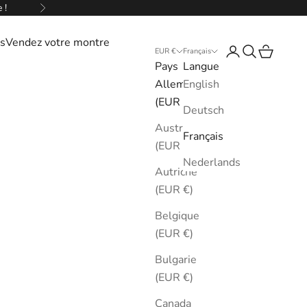
 !
Suivant
s
Vendez votre montre
Connexion
Recherche
Panier
EUR €
Français
Pays
Langue
Allemagne
English
(EUR €)
Deutsch
Australie
Français
(EUR €)
Nederlands
Autriche
(EUR €)
Belgique
(EUR €)
Bulgarie
(EUR €)
Canada