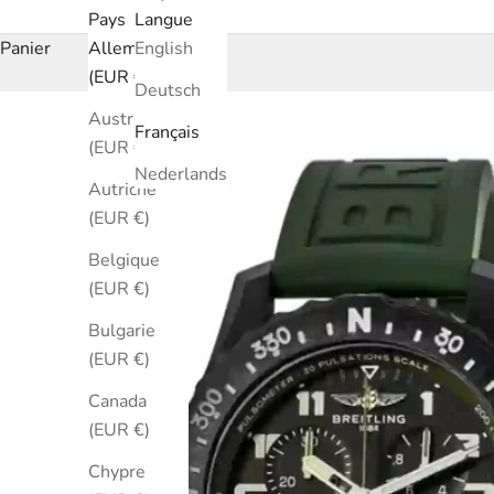
Pays
Langue
Panier
Allemagne
English
(EUR €)
Deutsch
Australie
Français
(EUR €)
Nederlands
Autriche
(EUR €)
Belgique
(EUR €)
Bulgarie
(EUR €)
Canada
(EUR €)
Chypre