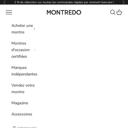
Passer au contenu
2 % de réduction sur toutes les commandes réglées par virement bancaire !
Précédent
Sui
Menu
Recherche
Panier
Montredo
Acheter une
montre
Montres
d'occasion
certifiées
Marques
indépendantes
Vendez votre
montre
Magazine
Accessoires