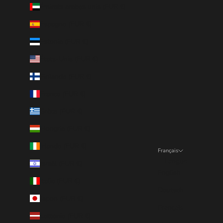
Émirats arabes unis (EUR €)
Espagne (EUR €)
Estonie (EUR €)
États-Unis (EUR €)
Finlande (EUR €)
France (EUR €)
Grèce (EUR €)
Hongrie (EUR €)
Irlande (EUR €)
Français
Langue
Israël (EUR €)
English
Italie (EUR €)
Deutsch
Japon (EUR €)
Français
Lettonie (EUR €)