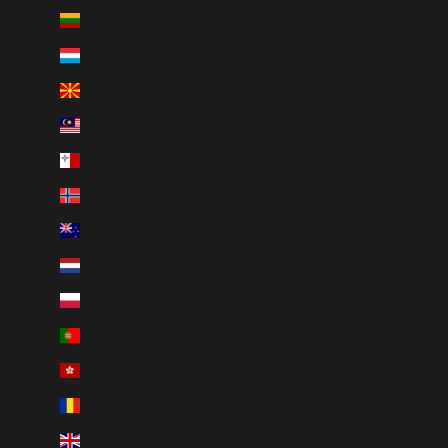
Nederlands
Lituanie (EUR €)
Luxembourg (EUR €)
Macédoine du Nord (EUR €)
Malaisie (EUR €)
Malte (EUR €)
Norvège (EUR €)
Nouvelle-Zélande (EUR €)
Pays-Bas (EUR €)
Pologne (EUR €)
Portugal (EUR €)
R.A.S. chinoise de Hong Kong (EUR €)
Roumanie (EUR €)
Royaume-Uni (EUR €)