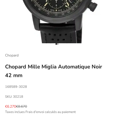
Aller à l'élément 1
Aller à l'élément 2
Chopard
Chopard Mille Miglia Automatique Noir
42 mm
168589-3028
SKU: 30218
Prix de vente
Prix normal
€6.270
€8.670
Taxes inclues
Frais d'envoi calculés
au paiement