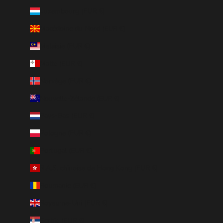
Luxembourg (EUR €)
Macédoine du Nord (EUR €)
Malaisie (EUR €)
Malte (EUR €)
Norvège (EUR €)
Nouvelle-Zélande (EUR €)
Pays-Bas (EUR €)
Pologne (EUR €)
Portugal (EUR €)
R.A.S. chinoise de Hong Kong (EUR €)
Roumanie (EUR €)
Royaume-Uni (EUR €)
Serbie (EUR €)