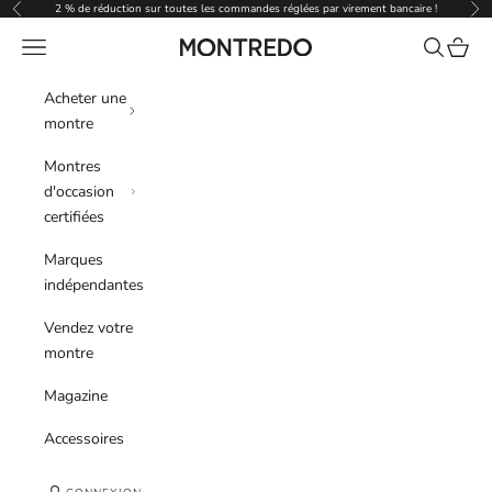
Passer au contenu
2 % de réduction sur toutes les commandes réglées par virement bancaire !
Précédent
Sui
Menu
Recherche
Panier
Montredo
Acheter une
montre
Montres
d'occasion
certifiées
Marques
indépendantes
Vendez votre
montre
Magazine
Accessoires