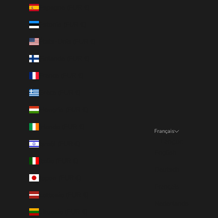
Espagne (EUR €)
Estonie (EUR €)
États-Unis (EUR €)
Finlande (EUR €)
France (EUR €)
Grèce (EUR €)
Hongrie (EUR €)
Irlande (EUR €)
Français
Langue
Israël (EUR €)
English
Italie (EUR €)
Deutsch
Japon (EUR €)
Français
Lettonie (EUR €)
Nederlands
Lituanie (EUR €)