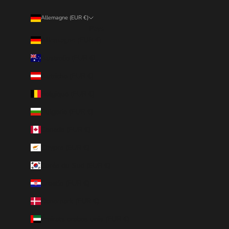
Allemagne (EUR €)
Pays
Allemagne (EUR €)
Australie (EUR €)
Autriche (EUR €)
Belgique (EUR €)
Bulgarie (EUR €)
Canada (EUR €)
Chypre (EUR €)
Corée du Sud (EUR €)
Croatie (EUR €)
Danemark (EUR €)
Émirats arabes unis (EUR €)