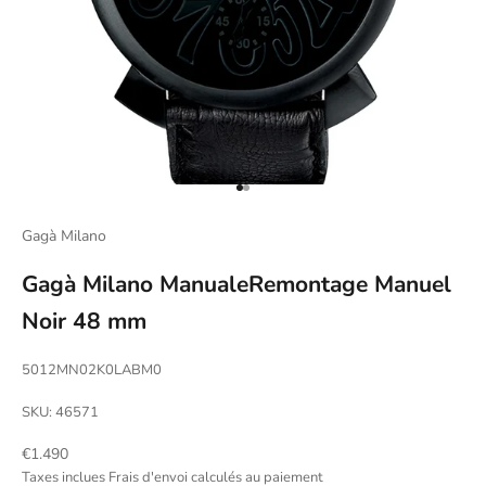
Aller à l'élément 1
Aller à l'élément 2
Gagà Milano
Gagà Milano ManualeRemontage Manuel
Noir 48 mm
5012MN02K0LABM0
SKU: 46571
Prix de vente
€1.490
Taxes inclues
Frais d'envoi calculés
au paiement