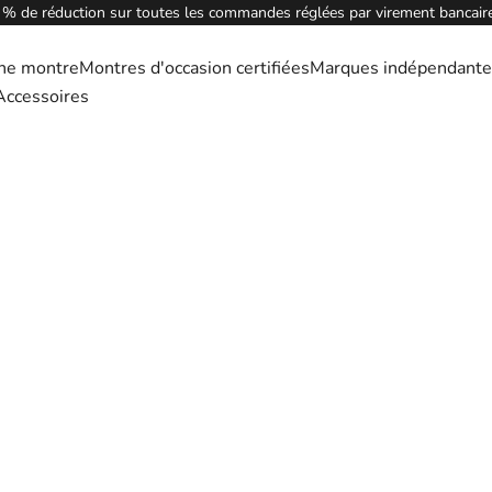
 % de réduction sur toutes les commandes réglées par virement bancaire
ne montre
Montres d'occasion certifiées
Marques indépendante
Accessoires