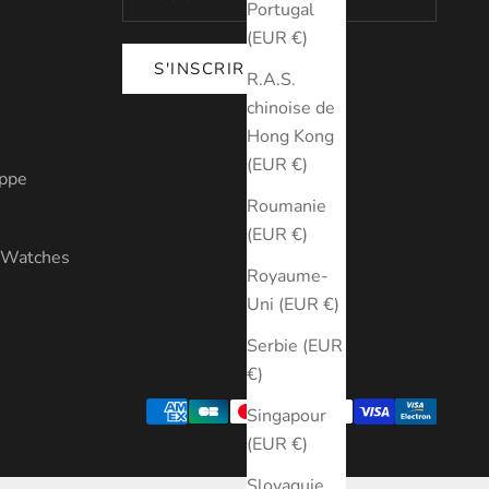
Portugal
(EUR €)
S'INSCRIRE
R.A.S.
chinoise de
Hong Kong
(EUR €)
ippe
Roumanie
(EUR €)
y Watches
Royaume-
Uni (EUR €)
Serbie (EUR
€)
Singapour
(EUR €)
Slovaquie