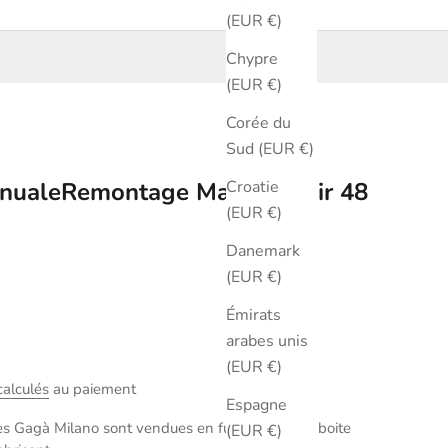
(EUR €)
Chypre
(EUR €)
Corée du
Sud (EUR €)
Croatie
nualeRemontage Manuel Noir 48
(EUR €)
Danemark
(EUR €)
Émirats
arabes unis
(EUR €)
calculés
au paiement
Espagne
s Gagà Milano sont vendues en full set avec la boite
(EUR €)