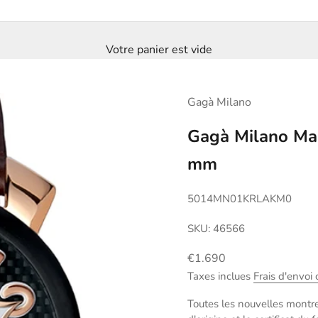
Votre panier est vide
Gagà Milano
Gagà Milano Ma
mm
5014MN01KRLAKM0
SKU: 46566
Prix de vente
€1.690
Taxes inclues
Frais d'envoi 
Toutes les nouvelles montre