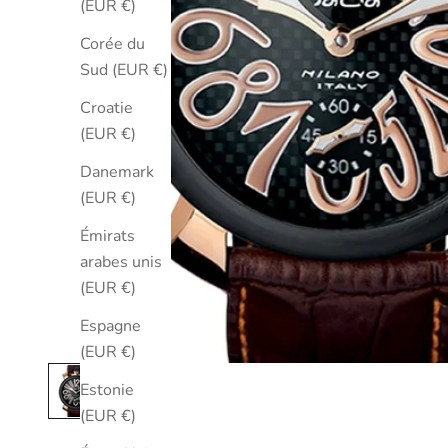
(EUR €)
Corée du
Sud (EUR €)
Croatie
(EUR €)
Danemark
(EUR €)
Émirats
arabes unis
(EUR €)
Espagne
(EUR €)
Estonie
(EUR €)