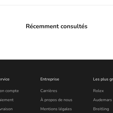
Récemment consultés
ervice
Entreprise
Les plus g
on compte
Carrières
Rolex
aiement
À propos de nous
Audemars 
vraison
Mentions légales
Breitling