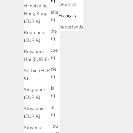
(EUR €)
Deutsch
chinoise de
Australie
Hong Kong
Français
(EUR €)
(EUR €)
Nederlands
Autriche
Roumanie
(EUR €)
(EUR €)
Belgique
Royaume-
(EUR €)
Uni (EUR €)
Bulgarie
Serbie (EUR
(EUR €)
€)
Canada
Singapour
(EUR €)
(EUR €)
Chypre
Slovaquie
(EUR €)
(EUR €)
Corée du
Slovénie