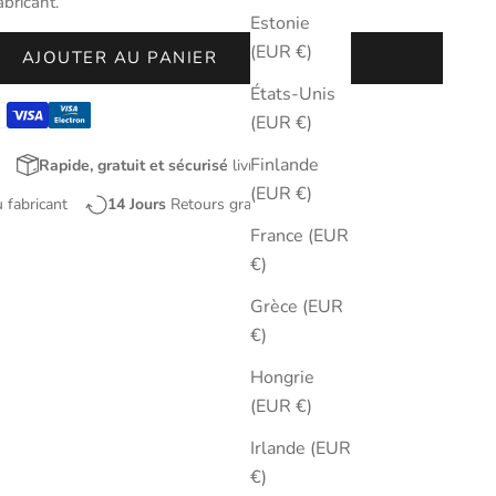
abricant.
Estonie
(EUR €)
AJOUTER AU PANIER
États-Unis
(EUR €)
Finlande
Rapide, gratuit et sécurisé
livraison
(EUR €)
u fabricant
14 Jours
Retours gratuits
France (EUR
€)
Grèce (EUR
€)
Hongrie
(EUR €)
Irlande (EUR
€)