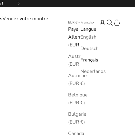
 !
Suivant
s
Vendez votre montre
Connexion
Recherche
Panier
EUR €
Français
Pays
Langue
Allemagne
English
(EUR €)
Deutsch
Australie
Français
(EUR €)
Nederlands
Autriche
(EUR €)
Belgique
(EUR €)
Bulgarie
(EUR €)
Canada