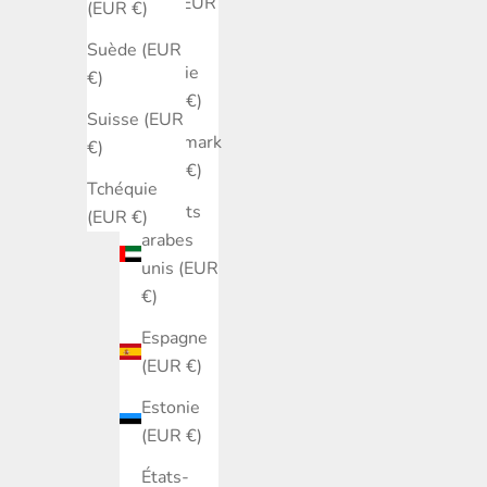
Sud (EUR
(EUR €)
€)
Suède (EUR
Croatie
€)
(EUR €)
Suisse (EUR
Danemark
€)
(EUR €)
Tchéquie
Émirats
(EUR €)
arabes
unis (EUR
€)
Espagne
(EUR €)
Estonie
(EUR €)
États-