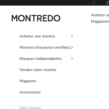
Passer au contenu
2
Précédent
Acheter u
Montredo
Magazine
Acheter une montre
Montres d'occasion certifiées
Marques indépendantes
Vendez votre montre
Magazine
Accessoires
EUR €
Français