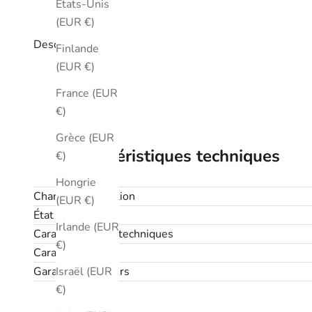
États-Unis
(EUR €)
Description
Finlande
(EUR €)
France (EUR
€)
Grèce (EUR
Caractéristiques techniques
€)
Hongrie
Champ d'application
(EUR €)
État
Irlande (EUR
Caractéristiques techniques
€)
Caractéristiques
Garantie et retours
Israël (EUR
€)