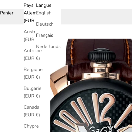
Pays
Langue
Panier
Allemagne
English
(EUR €)
Deutsch
Australie
Français
(EUR €)
Nederlands
Autriche
(EUR €)
Belgique
(EUR €)
Bulgarie
(EUR €)
Canada
(EUR €)
Chypre