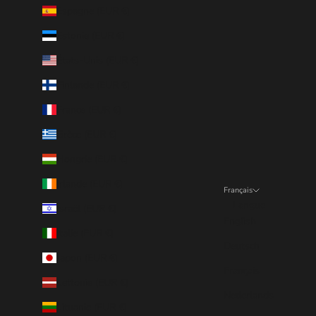
Espagne (EUR €)
Estonie (EUR €)
États-Unis (EUR €)
Finlande (EUR €)
France (EUR €)
Grèce (EUR €)
Hongrie (EUR €)
Irlande (EUR €)
Français
Langue
Israël (EUR €)
English
Italie (EUR €)
Deutsch
Japon (EUR €)
Français
Lettonie (EUR €)
Nederlands
Lituanie (EUR €)