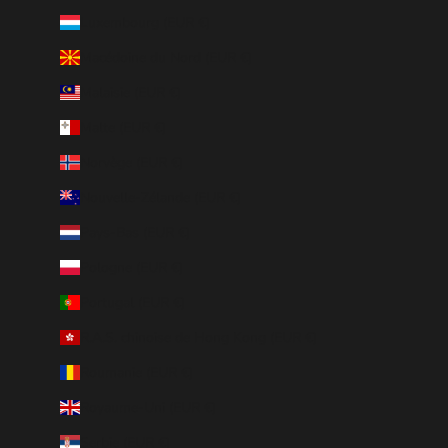
Luxembourg (EUR €)
Macédoine du Nord (EUR €)
Malaisie (EUR €)
Malte (EUR €)
Norvège (EUR €)
Nouvelle-Zélande (EUR €)
Pays-Bas (EUR €)
Pologne (EUR €)
Portugal (EUR €)
R.A.S. chinoise de Hong Kong (EUR €)
Roumanie (EUR €)
Royaume-Uni (EUR €)
Serbie (EUR €)