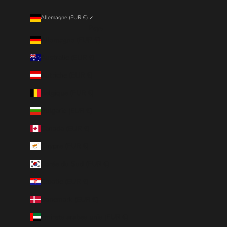
Allemagne (EUR €)
Pays
Allemagne (EUR €)
Australie (EUR €)
Autriche (EUR €)
Belgique (EUR €)
Bulgarie (EUR €)
Canada (EUR €)
Chypre (EUR €)
Corée du Sud (EUR €)
Croatie (EUR €)
Danemark (EUR €)
Émirats arabes unis (EUR €)