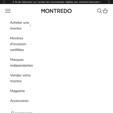
Passer au contenu
2 % de réduction sur toutes les commandes réglées par virement bancaire !
Précédent
Sui
Menu
Recherche
Panier
Montredo
Acheter une
montre
Montres
d'occasion
certifiées
Marques
indépendantes
Vendez votre
montre
Magazine
Accessoires