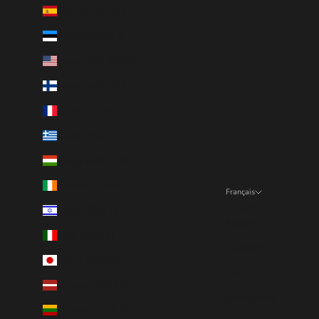
Espagne (EUR €)
Estonie (EUR €)
États-Unis (EUR €)
Finlande (EUR €)
France (EUR €)
Grèce (EUR €)
Hongrie (EUR €)
Irlande (EUR €)
Français
Langue
Israël (EUR €)
English
Italie (EUR €)
Deutsch
Japon (EUR €)
Français
Lettonie (EUR €)
Nederlands
Lituanie (EUR €)