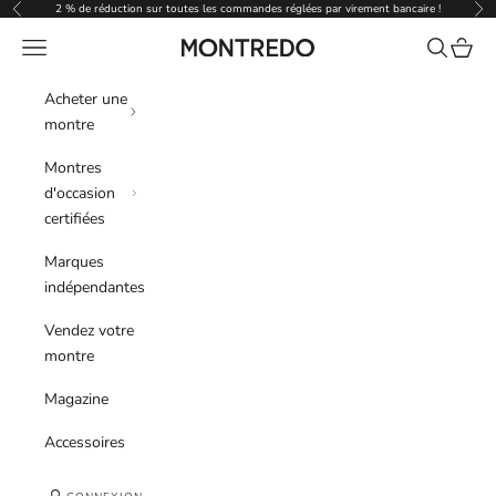
Passer au contenu
2 % de réduction sur toutes les commandes réglées par virement bancaire !
Précédent
Sui
Menu
Recherche
Panier
Montredo
Acheter une
montre
Montres
d'occasion
certifiées
Marques
indépendantes
Vendez votre
montre
Magazine
Accessoires