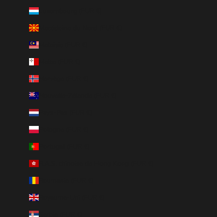
Luxembourg (EUR €)
Macédoine du Nord (EUR €)
Malaisie (EUR €)
Malte (EUR €)
Norvège (EUR €)
Nouvelle-Zélande (EUR €)
Pays-Bas (EUR €)
Pologne (EUR €)
Portugal (EUR €)
R.A.S. chinoise de Hong Kong (EUR €)
Roumanie (EUR €)
Royaume-Uni (EUR €)
Serbie (EUR €)