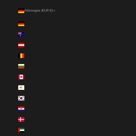
Allemagne (EUR €)
Pays
Allemagne (EUR €)
Australie (EUR €)
Autriche (EUR €)
Belgique (EUR €)
Bulgarie (EUR €)
Canada (EUR €)
Chypre (EUR €)
Corée du Sud (EUR €)
Croatie (EUR €)
Danemark (EUR €)
Émirats arabes unis (EUR €)