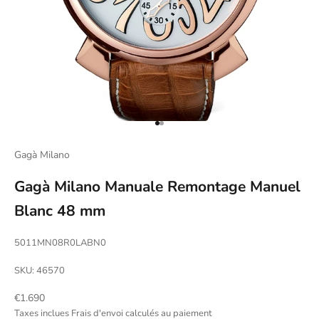
Aller à l'élément 1
Aller à l'élément 2
Gagà Milano
Gagà Milano Manuale Remontage Manuel
Blanc 48 mm
5011MN08R0LABN0
SKU: 46570
Prix de vente
€1.690
Taxes inclues
Frais d'envoi calculés
au paiement