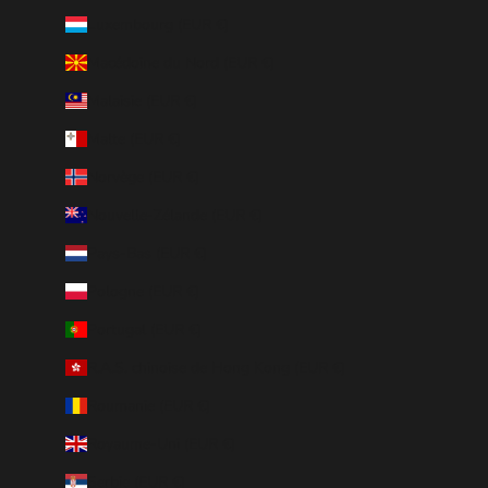
Luxembourg (EUR €)
Macédoine du Nord (EUR €)
Malaisie (EUR €)
Malte (EUR €)
Norvège (EUR €)
Nouvelle-Zélande (EUR €)
Pays-Bas (EUR €)
Pologne (EUR €)
Portugal (EUR €)
R.A.S. chinoise de Hong Kong (EUR €)
Roumanie (EUR €)
Royaume-Uni (EUR €)
Serbie (EUR €)