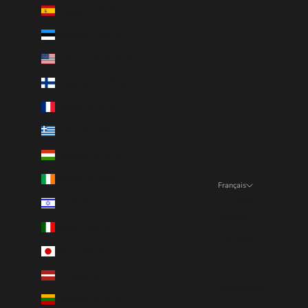
Espagne (EUR €)
Estonie (EUR €)
États-Unis (EUR €)
Finlande (EUR €)
France (EUR €)
Grèce (EUR €)
Hongrie (EUR €)
Irlande (EUR €)
Français
Langue
Israël (EUR €)
English
Italie (EUR €)
Deutsch
Japon (EUR €)
Français
Lettonie (EUR €)
Nederlands
Lituanie (EUR €)