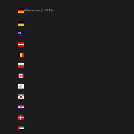
Allemagne (EUR €)
Pays
Allemagne (EUR €)
Australie (EUR €)
Autriche (EUR €)
Belgique (EUR €)
Bulgarie (EUR €)
Canada (EUR €)
Chypre (EUR €)
Corée du Sud (EUR €)
Croatie (EUR €)
Danemark (EUR €)
Émirats arabes unis (EUR €)