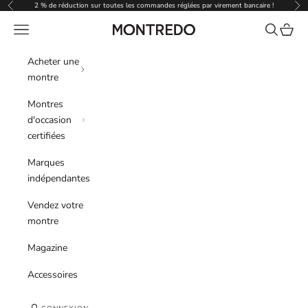
Passer au contenu
2 % de réduction sur toutes les commandes réglées par virement bancaire !
Précédent
Sui
Menu
Recherche
Panier
Montredo
Acheter une
montre
Montres
d'occasion
certifiées
Marques
indépendantes
Vendez votre
montre
Magazine
Accessoires