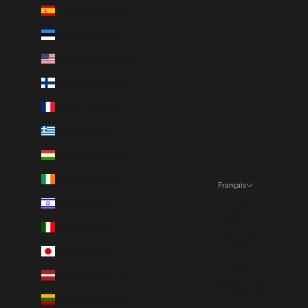
Espagne (EUR €)
Estonie (EUR €)
États-Unis (EUR €)
Finlande (EUR €)
France (EUR €)
Grèce (EUR €)
Hongrie (EUR €)
Irlande (EUR €)
Français
Langue
Israël (EUR €)
English
Italie (EUR €)
Deutsch
Japon (EUR €)
Français
Lettonie (EUR €)
Nederlands
Lituanie (EUR €)