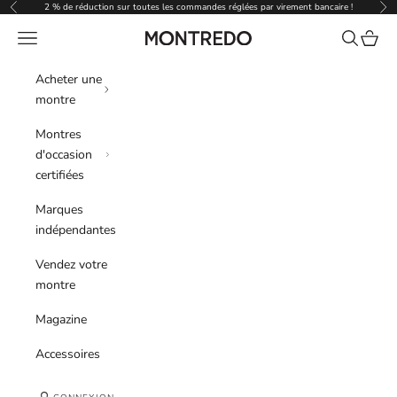
Passer au contenu
2 % de réduction sur toutes les commandes réglées par virement bancaire !
Précédent
Sui
Menu
Recherche
Panier
Montredo
Acheter une
montre
Montres
d'occasion
certifiées
Marques
indépendantes
Vendez votre
montre
Magazine
Accessoires