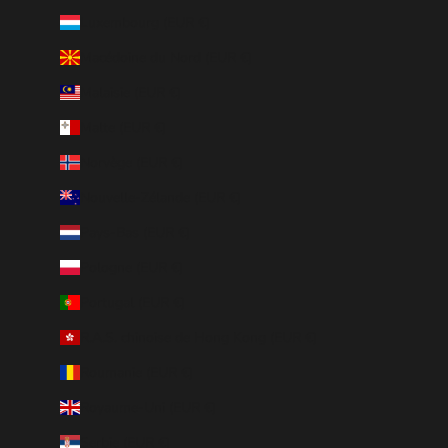
Luxembourg (EUR €)
Macédoine du Nord (EUR €)
Malaisie (EUR €)
Malte (EUR €)
Norvège (EUR €)
Nouvelle-Zélande (EUR €)
Pays-Bas (EUR €)
Pologne (EUR €)
Portugal (EUR €)
R.A.S. chinoise de Hong Kong (EUR €)
Roumanie (EUR €)
Royaume-Uni (EUR €)
Serbie (EUR €)