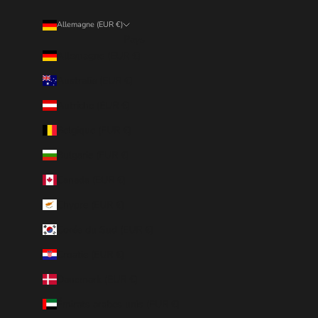
Allemagne (EUR €)
Pays
Allemagne (EUR €)
Australie (EUR €)
Autriche (EUR €)
Belgique (EUR €)
Bulgarie (EUR €)
Canada (EUR €)
Chypre (EUR €)
Corée du Sud (EUR €)
Croatie (EUR €)
Danemark (EUR €)
Émirats arabes unis (EUR €)