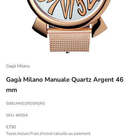
Aller à l'élément 1
Aller à l'élément 2
Gagà Milano
Gagà Milano Manuale Quartz Argent 46
mm
5081MN02R0SRSR0
SKU: 46594
Prix de vente
€790
Taxes inclues
Frais d'envoi calculés
au paiement