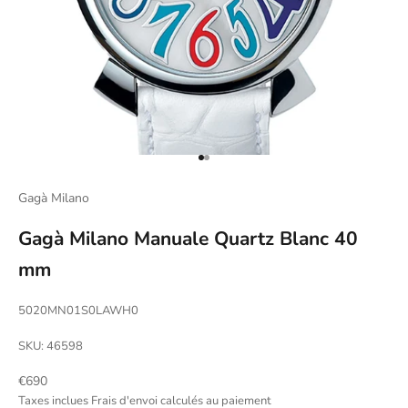
Aller à l'élément 1
Aller à l'élément 2
Gagà Milano
Gagà Milano Manuale Quartz Blanc 40
mm
5020MN01S0LAWH0
SKU: 46598
Prix de vente
€690
Taxes inclues
Frais d'envoi calculés
au paiement