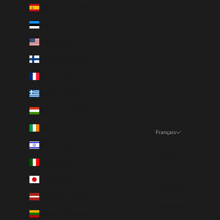
Espagne (EUR €)
Estonie (EUR €)
États-Unis (EUR €)
Finlande (EUR €)
France (EUR €)
Grèce (EUR €)
Hongrie (EUR €)
Irlande (EUR €)
Français
Langue
Israël (EUR €)
English
Italie (EUR €)
Deutsch
Japon (EUR €)
Français
Lettonie (EUR €)
Nederlands
Lituanie (EUR €)