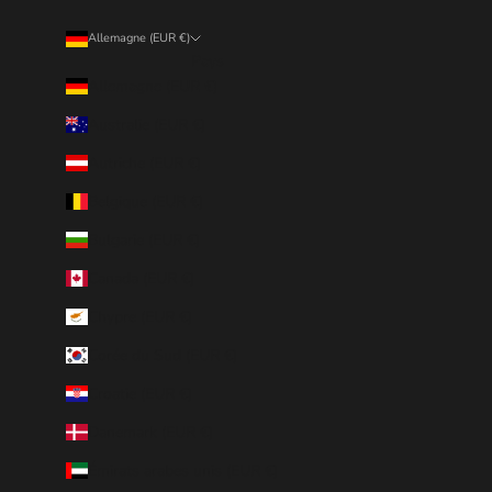
Allemagne (EUR €)
Pays
Allemagne (EUR €)
Australie (EUR €)
Autriche (EUR €)
Belgique (EUR €)
Bulgarie (EUR €)
Canada (EUR €)
Chypre (EUR €)
Corée du Sud (EUR €)
Croatie (EUR €)
Danemark (EUR €)
Émirats arabes unis (EUR €)