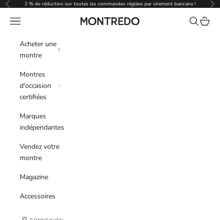
Passer au contenu
2 % de réduction sur toutes les commandes réglées par virement bancaire !
Précédent
Sui
Menu
Recherche
Panier
Montredo
Acheter une
montre
Montres
d'occasion
certifiées
Marques
indépendantes
Vendez votre
montre
Magazine
Accessoires