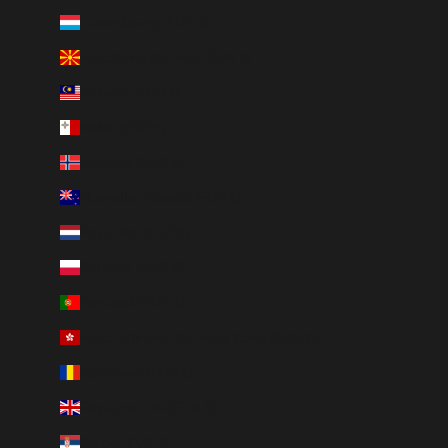
Luxembourg (EUR €)
Macédoine du Nord (EUR €)
Malaisie (EUR €)
Malte (EUR €)
Norvège (EUR €)
Nouvelle-Zélande (EUR €)
Pays-Bas (EUR €)
Pologne (EUR €)
Portugal (EUR €)
R.A.S. chinoise de Hong Kong (EUR €)
Roumanie (EUR €)
Royaume-Uni (EUR €)
Serbie (EUR €)