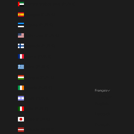
Émirats arabes unis (EUR €)
Espagne (EUR €)
Estonie (EUR €)
États-Unis (EUR €)
Finlande (EUR €)
France (EUR €)
Grèce (EUR €)
Hongrie (EUR €)
Irlande (EUR €)
Français
Langue
Israël (EUR €)
English
Italie (EUR €)
Deutsch
Japon (EUR €)
Français
Lettonie (EUR €)