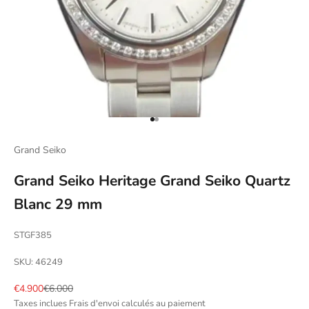
Aller à l'élément 1
Aller à l'élément 2
Grand Seiko
Grand Seiko Heritage Grand Seiko Quartz
Blanc 29 mm
STGF385
SKU: 46249
Prix de vente
Prix normal
€4.900
€6.000
Taxes inclues
Frais d'envoi calculés
au paiement