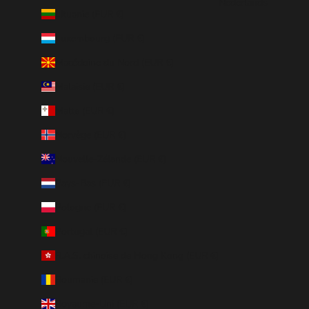
Nederlands
Lituanie (EUR €)
Luxembourg (EUR €)
Macédoine du Nord (EUR €)
Malaisie (EUR €)
Malte (EUR €)
Norvège (EUR €)
Nouvelle-Zélande (EUR €)
Pays-Bas (EUR €)
Pologne (EUR €)
Portugal (EUR €)
R.A.S. chinoise de Hong Kong (EUR €)
Roumanie (EUR €)
Royaume-Uni (EUR €)