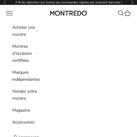
Passer au contenu
2 % de réduction sur toutes les commandes réglées par virement bancaire !
Précédent
Sui
Menu
Recherche
Panier
Montredo
Acheter une
montre
Montres
d'occasion
certifiées
Marques
indépendantes
Vendez votre
montre
Magazine
Accessoires