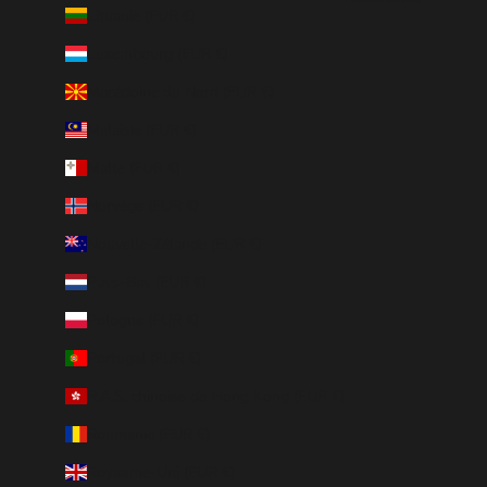
Lituanie (EUR €)
Luxembourg (EUR €)
Macédoine du Nord (EUR €)
Malaisie (EUR €)
Malte (EUR €)
Norvège (EUR €)
Nouvelle-Zélande (EUR €)
Pays-Bas (EUR €)
Pologne (EUR €)
Portugal (EUR €)
R.A.S. chinoise de Hong Kong (EUR €)
Roumanie (EUR €)
Royaume-Uni (EUR €)