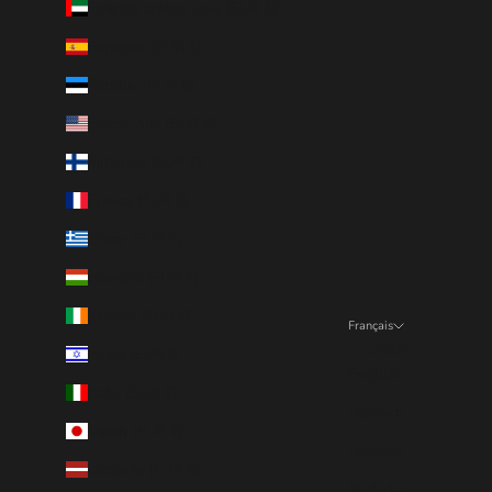
Émirats arabes unis (EUR €)
Espagne (EUR €)
Estonie (EUR €)
États-Unis (EUR €)
Finlande (EUR €)
France (EUR €)
Grèce (EUR €)
Hongrie (EUR €)
Irlande (EUR €)
Français
Langue
Israël (EUR €)
English
Italie (EUR €)
Deutsch
Japon (EUR €)
Français
Lettonie (EUR €)
Nederlands