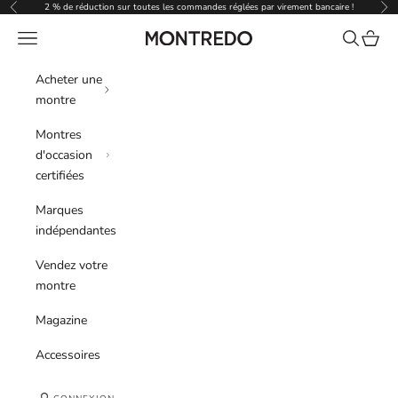
Passer au contenu
2 % de réduction sur toutes les commandes réglées par virement bancaire !
Précédent
Sui
Menu
Recherche
Panier
Montredo
Acheter une
montre
Montres
d'occasion
certifiées
Marques
indépendantes
Vendez votre
montre
Magazine
Accessoires