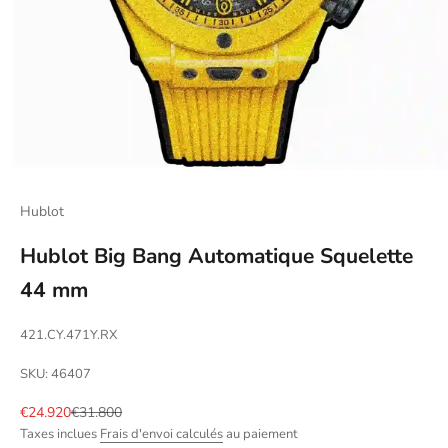
Hublot
Hublot Big Bang Automatique Squelette
44 mm
421.CY.471Y.RX
SKU: 46407
Prix de vente
Prix normal
€24.920
€31.800
Taxes inclues
Frais d'envoi calculés
au paiement