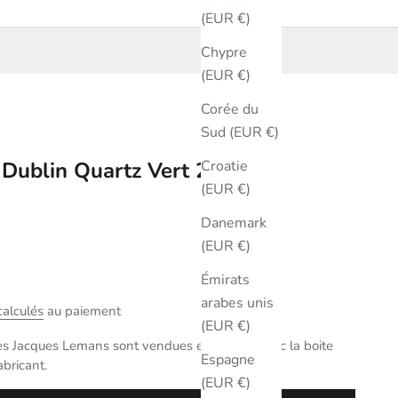
(EUR €)
Chypre
(EUR €)
Corée du
Sud (EUR €)
Croatie
 Dublin Quartz Vert 28 mm
(EUR €)
Danemark
(EUR €)
Émirats
arabes unis
calculés
au paiement
(EUR €)
es Jacques Lemans sont vendues en full set avec la boite
Espagne
abricant.
(EUR €)