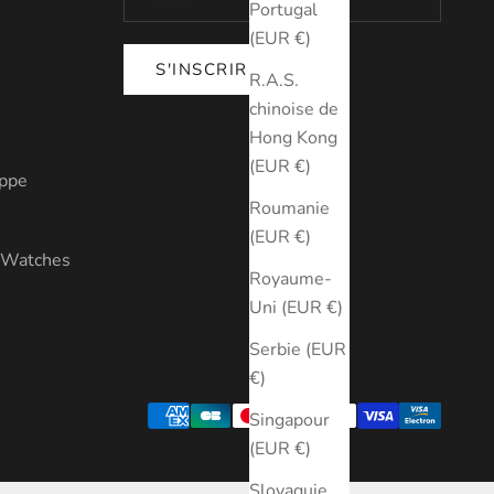
Portugal
(EUR €)
S'INSCRIRE
R.A.S.
chinoise de
Hong Kong
(EUR €)
ippe
Roumanie
(EUR €)
y Watches
Royaume-
Uni (EUR €)
Serbie (EUR
€)
Singapour
(EUR €)
Slovaquie