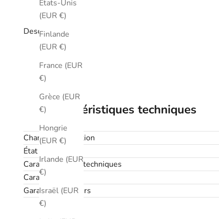
États-Unis
(EUR €)
Description
Finlande
(EUR €)
France (EUR
€)
Grèce (EUR
Caractéristiques techniques
€)
Hongrie
Champ d'application
(EUR €)
État
Irlande (EUR
Caractéristiques techniques
€)
Caractéristiques
Garantie et retours
Israël (EUR
€)