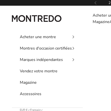
Passer au contenu
2
Précédent
Acheter u
Montredo
Magazine
Acheter une montre
Montres d'occasion certifiées
Marques indépendantes
Vendez votre montre
Magazine
Accessoires
EUR €
Français