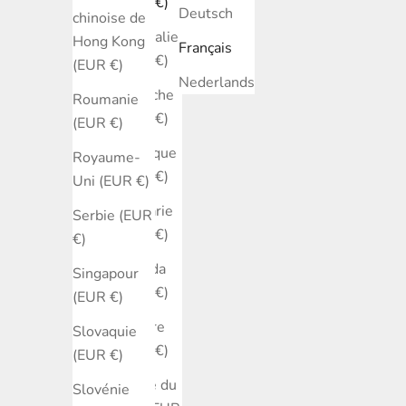
(EUR €)
Deutsch
chinoise de
Australie
Hong Kong
Français
(EUR €)
(EUR €)
Nederlands
Autriche
Roumanie
(EUR €)
(EUR €)
Belgique
Royaume-
(EUR €)
Uni (EUR €)
Bulgarie
Serbie (EUR
(EUR €)
€)
Canada
Singapour
(EUR €)
(EUR €)
Chypre
Slovaquie
(EUR €)
(EUR €)
Corée du
Slovénie