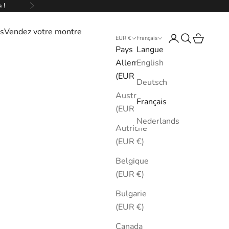
 !
Suivant
s
Vendez votre montre
Connexion
Recherche
Panier
EUR €
Français
Pays
Langue
Allemagne
English
(EUR €)
Deutsch
Australie
Français
(EUR €)
Nederlands
Autriche
(EUR €)
Belgique
(EUR €)
Bulgarie
(EUR €)
Canada