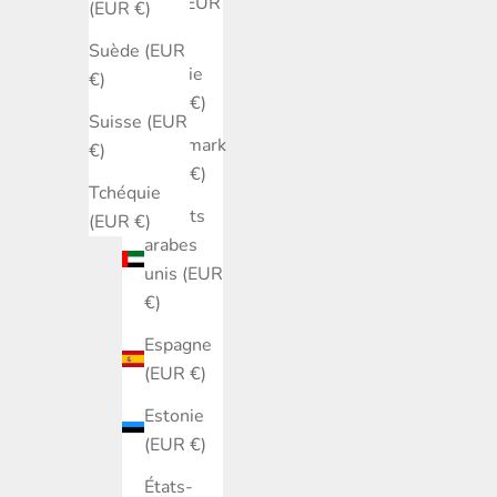
Sud (EUR
(EUR €)
€)
Suède (EUR
Croatie
€)
(EUR €)
Suisse (EUR
Danemark
€)
(EUR €)
Tchéquie
Émirats
(EUR €)
arabes
unis (EUR
€)
Espagne
(EUR €)
Estonie
(EUR €)
États-