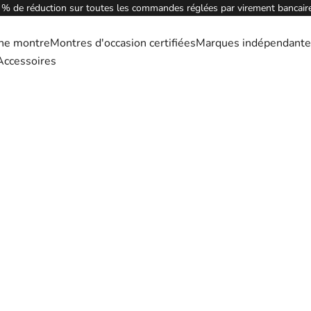
 % de réduction sur toutes les commandes réglées par virement bancaire
ne montre
Montres d'occasion certifiées
Marques indépendante
Accessoires