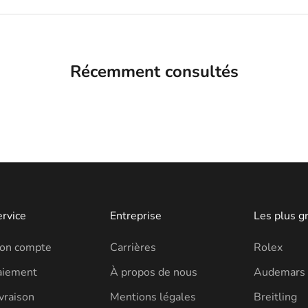
Récemment consultés
ervice
Entreprise
Les plus g
on compte
Carrières
Rolex
aiement
À propos de nous
Audemars 
vraison
Mentions légales
Breitling