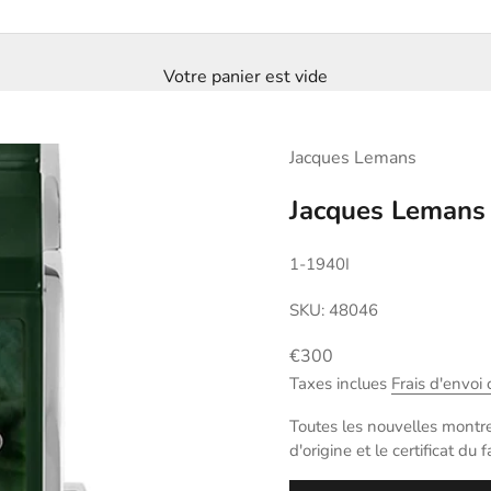
Votre panier est vide
Jacques Lemans
Jacques Lemans
1-1940I
SKU: 48046
Prix de vente
€300
Taxes inclues
Frais d'envoi 
Toutes les nouvelles montr
d'origine et le certificat du f