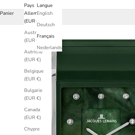
Pays
Langue
Panier
Allemagne
English
(EUR €)
Deutsch
Australie
Français
(EUR €)
Nederlands
Autriche
(EUR €)
Belgique
(EUR €)
Bulgarie
(EUR €)
Canada
(EUR €)
Chypre