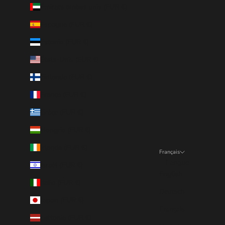
Émirats arabes unis (EUR €)
Espagne (EUR €)
Estonie (EUR €)
États-Unis (EUR €)
Finlande (EUR €)
France (EUR €)
Grèce (EUR €)
Hongrie (EUR €)
Irlande (EUR €)
Français
Langue
Israël (EUR €)
English
Italie (EUR €)
Deutsch
Japon (EUR €)
Français
Lettonie (EUR €)