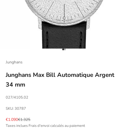
Aller à l'élément 1
Aller à l'élément 2
Junghans
Junghans Max Bill Automatique Argent
34 mm
027/4105.02
SKU: 30787
Prix de vente
Prix normal
€1.090
€1.325
Taxes inclues
Frais d'envoi calculés
au paiement