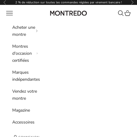
Passer au contenu
2 % de réduction sur toutes les commandes réglées par virement bancaire !
Précédent
Sui
Menu
Recherche
Panier
Montredo
Acheter une
montre
Montres
d'occasion
certifiées
Marques
indépendantes
Vendez votre
montre
Magazine
Accessoires