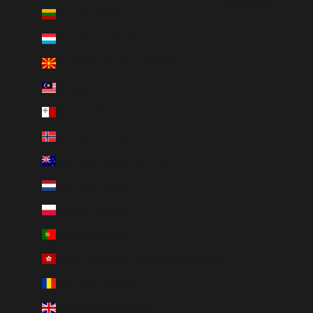
Nederlands
Lituanie (EUR €)
Luxembourg (EUR €)
Macédoine du Nord (EUR €)
Malaisie (EUR €)
Malte (EUR €)
Norvège (EUR €)
Nouvelle-Zélande (EUR €)
Pays-Bas (EUR €)
Pologne (EUR €)
Portugal (EUR €)
R.A.S. chinoise de Hong Kong (EUR €)
Roumanie (EUR €)
Royaume-Uni (EUR €)