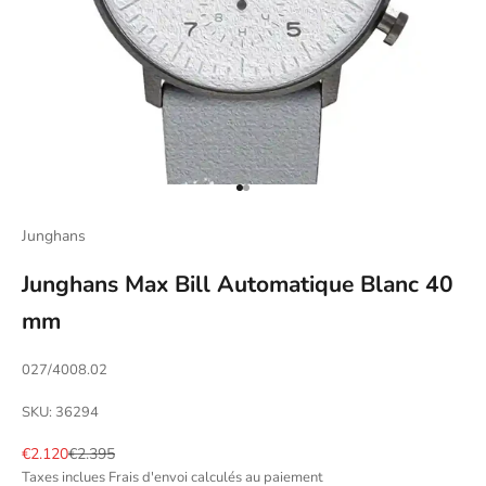
Aller à l'élément 1
Aller à l'élément 2
Junghans
Junghans Max Bill Automatique Blanc 40
mm
027/4008.02
SKU: 36294
Prix de vente
Prix normal
€2.120
€2.395
Taxes inclues
Frais d'envoi calculés
au paiement