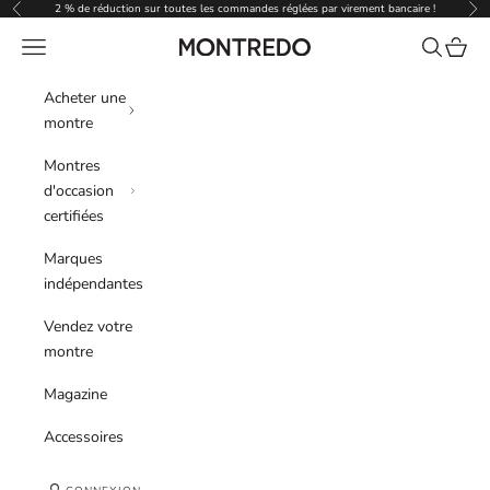
Passer au contenu
2 % de réduction sur toutes les commandes réglées par virement bancaire !
Précédent
Sui
Menu
Recherche
Panier
Montredo
Acheter une
montre
Montres
d'occasion
certifiées
Marques
indépendantes
Vendez votre
montre
Magazine
Accessoires