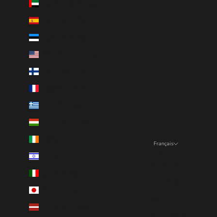
Émirats arabes unis (EUR €)
Espagne (EUR €)
Estonie (EUR €)
États-Unis (EUR €)
Finlande (EUR €)
France (EUR €)
Grèce (EUR €)
Hongrie (EUR €)
Irlande (EUR €)
Français
Langue
Israël (EUR €)
English
Italie (EUR €)
Deutsch
Japon (EUR €)
Français
Lettonie (EUR €)
Nederlands