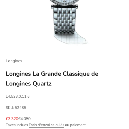
Longines
Longines La Grande Classique de
Longines Quartz
L4.523.0.11.6
SKU: 52485
Prix de vente
Prix normal
€3.320
€4.050
Taxes inclues
Frais d'envoi calculés
au paiement