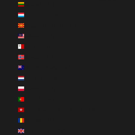
Lituanie (EUR €)
Luxembourg (EUR €)
Macédoine du Nord (EUR €)
Malaisie (EUR €)
Malte (EUR €)
Norvège (EUR €)
Nouvelle-Zélande (EUR €)
Pays-Bas (EUR €)
Pologne (EUR €)
Portugal (EUR €)
R.A.S. chinoise de Hong Kong (EUR €)
Roumanie (EUR €)
Royaume-Uni (EUR €)