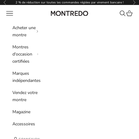
Passer au contenu
2 % de réduction sur toutes les commandes réglées par virement bancaire !
Précédent
Sui
Menu
Recherche
Panier
Montredo
Acheter une
montre
Montres
d'occasion
certifiées
Marques
indépendantes
Vendez votre
montre
Magazine
Accessoires