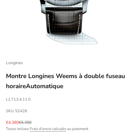
Longines
Montre Longines Weems à double fuseau
horaireAutomatique
L2.713.4.11.0
SKU: 52428
Prix de vente
Prix normal
€4.380
€5.350
Taxes inclues
Frais d'envoi calculés
au paiement