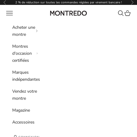
Passer au contenu
2 % de réduction sur toutes les commandes réglées par virement bancaire !
Précédent
Sui
Menu
Recherche
Panier
Montredo
Acheter une
montre
Montres
d'occasion
certifiées
Marques
indépendantes
Vendez votre
montre
Magazine
Accessoires