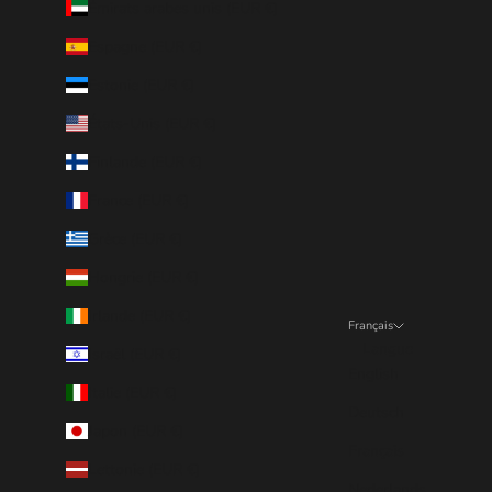
Émirats arabes unis (EUR €)
Espagne (EUR €)
Estonie (EUR €)
États-Unis (EUR €)
Finlande (EUR €)
France (EUR €)
Grèce (EUR €)
Hongrie (EUR €)
Irlande (EUR €)
Français
Langue
Israël (EUR €)
English
Italie (EUR €)
Deutsch
Japon (EUR €)
Français
Lettonie (EUR €)
Nederlands