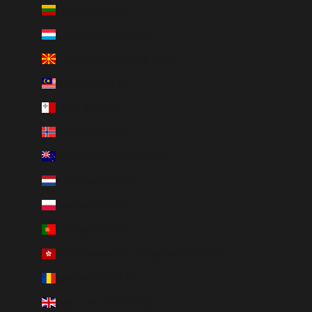
Lituanie (EUR €)
Luxembourg (EUR €)
Macédoine du Nord (EUR €)
Malaisie (EUR €)
Malte (EUR €)
Norvège (EUR €)
Nouvelle-Zélande (EUR €)
Pays-Bas (EUR €)
Pologne (EUR €)
Portugal (EUR €)
R.A.S. chinoise de Hong Kong (EUR €)
Roumanie (EUR €)
Royaume-Uni (EUR €)