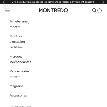
Passer au contenu
2 % de réduction sur toutes les commandes réglées par virement bancaire !
Précédent
Sui
Menu
Recherche
Panier
Montredo
Acheter une
montre
Montres
d'occasion
certifiées
Marques
indépendantes
Vendez votre
montre
Magazine
Accessoires