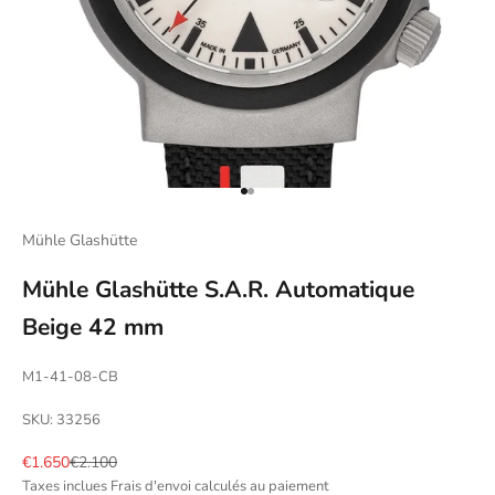
Aller à l'élément 1
Aller à l'élément 2
Mühle Glashütte
Mühle Glashütte S.A.R. Automatique
Beige 42 mm
M1-41-08-CB
SKU: 33256
Prix de vente
Prix normal
€1.650
€2.100
Taxes inclues
Frais d'envoi calculés
au paiement