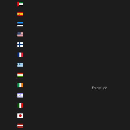
Émirats arabes unis (EUR €)
Espagne (EUR €)
Estonie (EUR €)
États-Unis (EUR €)
Finlande (EUR €)
France (EUR €)
Grèce (EUR €)
Hongrie (EUR €)
Irlande (EUR €)
Français
Langue
Israël (EUR €)
English
Italie (EUR €)
Deutsch
Japon (EUR €)
Français
Lettonie (EUR €)