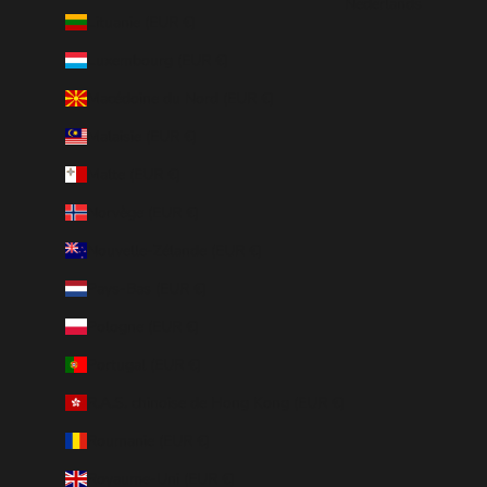
Nederlands
Lituanie (EUR €)
Luxembourg (EUR €)
Macédoine du Nord (EUR €)
Malaisie (EUR €)
Malte (EUR €)
Norvège (EUR €)
Nouvelle-Zélande (EUR €)
Pays-Bas (EUR €)
Pologne (EUR €)
Portugal (EUR €)
R.A.S. chinoise de Hong Kong (EUR €)
Roumanie (EUR €)
Royaume-Uni (EUR €)