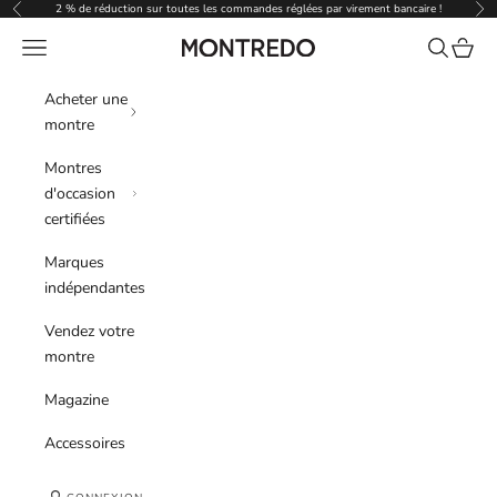
Passer au contenu
2 % de réduction sur toutes les commandes réglées par virement bancaire !
Précédent
Sui
Menu
Recherche
Panier
Montredo
Acheter une
montre
Montres
d'occasion
certifiées
Marques
indépendantes
Vendez votre
montre
Magazine
Accessoires