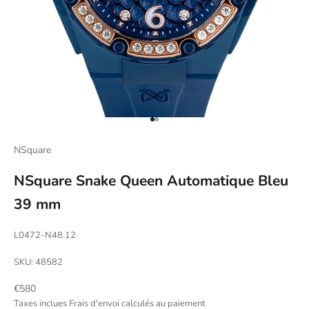
Aller à l'élément 1
Aller à l'élément 2
NSquare
NSquare Snake Queen Automatique Bleu
39 mm
L0472-N48.12
SKU: 48582
Prix de vente
€580
Taxes inclues
Frais d'envoi calculés
au paiement