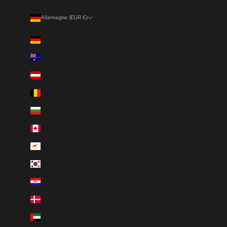
Allemagne (EUR €)
Pays
Allemagne (EUR €)
Australie (EUR €)
Autriche (EUR €)
Belgique (EUR €)
Bulgarie (EUR €)
Canada (EUR €)
Chypre (EUR €)
Corée du Sud (EUR €)
Croatie (EUR €)
Danemark (EUR €)
Émirats arabes unis (EUR €)