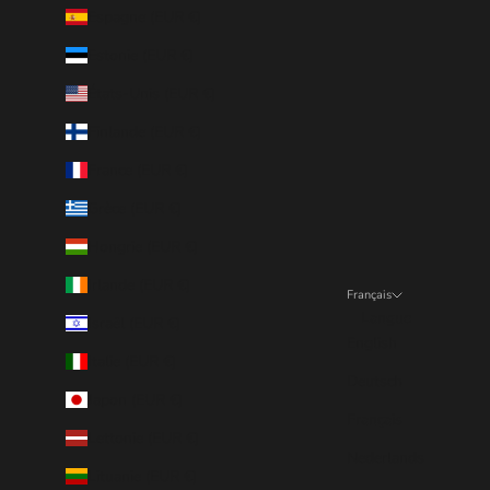
Espagne (EUR €)
Estonie (EUR €)
États-Unis (EUR €)
Finlande (EUR €)
France (EUR €)
Grèce (EUR €)
Hongrie (EUR €)
Irlande (EUR €)
Français
Langue
Israël (EUR €)
English
Italie (EUR €)
Deutsch
Japon (EUR €)
Français
Lettonie (EUR €)
Nederlands
Lituanie (EUR €)