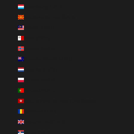
Luxembourg (EUR €)
Macédoine du Nord (EUR €)
Malaisie (EUR €)
Malte (EUR €)
Norvège (EUR €)
Nouvelle-Zélande (EUR €)
Pays-Bas (EUR €)
Pologne (EUR €)
Portugal (EUR €)
R.A.S. chinoise de Hong Kong (EUR €)
Roumanie (EUR €)
Royaume-Uni (EUR €)
Serbie (EUR €)