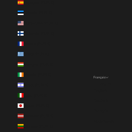
Espagne (EUR €)
Estonie (EUR €)
États-Unis (EUR €)
Finlande (EUR €)
France (EUR €)
Grèce (EUR €)
Hongrie (EUR €)
Irlande (EUR €)
Français
Langue
Israël (EUR €)
English
Italie (EUR €)
Deutsch
Japon (EUR €)
Français
Lettonie (EUR €)
Nederlands
Lituanie (EUR €)