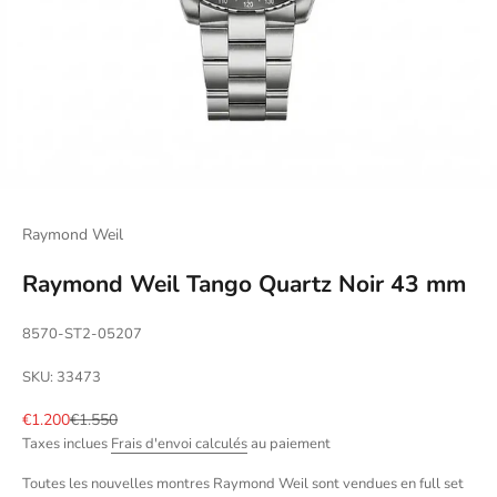
Raymond Weil
Raymond Weil Tango Quartz Noir 43 mm
8570-ST2-05207
SKU: 33473
Prix de vente
Prix normal
€1.200
€1.550
Taxes inclues
Frais d'envoi calculés
au paiement
Toutes les nouvelles montres Raymond Weil sont vendues en full set