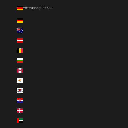
Allemagne (EUR €)
Pays
Allemagne (EUR €)
Australie (EUR €)
Autriche (EUR €)
Belgique (EUR €)
Bulgarie (EUR €)
Canada (EUR €)
Chypre (EUR €)
Corée du Sud (EUR €)
Croatie (EUR €)
Danemark (EUR €)
Émirats arabes unis (EUR €)