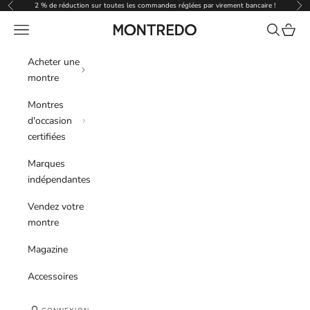
Passer au contenu
2 % de réduction sur toutes les commandes réglées par virement bancaire !
Précédent
Sui
Menu
Recherche
Panier
Montredo
Acheter une
montre
Montres
d'occasion
certifiées
Marques
indépendantes
Vendez votre
montre
Magazine
Accessoires