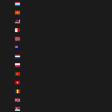
Luxembourg (EUR €)
Macédoine du Nord (EUR €)
Malaisie (EUR €)
Malte (EUR €)
Norvège (EUR €)
Nouvelle-Zélande (EUR €)
Pays-Bas (EUR €)
Pologne (EUR €)
Portugal (EUR €)
R.A.S. chinoise de Hong Kong (EUR €)
Roumanie (EUR €)
Royaume-Uni (EUR €)
Serbie (EUR €)