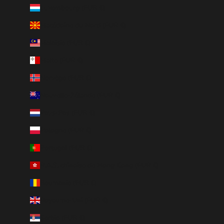
Luxembourg (EUR €)
Macédoine du Nord (EUR €)
Malaisie (EUR €)
Malte (EUR €)
Norvège (EUR €)
Nouvelle-Zélande (EUR €)
Pays-Bas (EUR €)
Pologne (EUR €)
Portugal (EUR €)
R.A.S. chinoise de Hong Kong (EUR €)
Roumanie (EUR €)
Royaume-Uni (EUR €)
Serbie (EUR €)