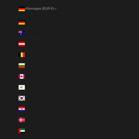
Allemagne (EUR €)
Pays
Allemagne (EUR €)
Australie (EUR €)
Autriche (EUR €)
Belgique (EUR €)
Bulgarie (EUR €)
Canada (EUR €)
Chypre (EUR €)
Corée du Sud (EUR €)
Croatie (EUR €)
Danemark (EUR €)
Émirats arabes unis (EUR €)