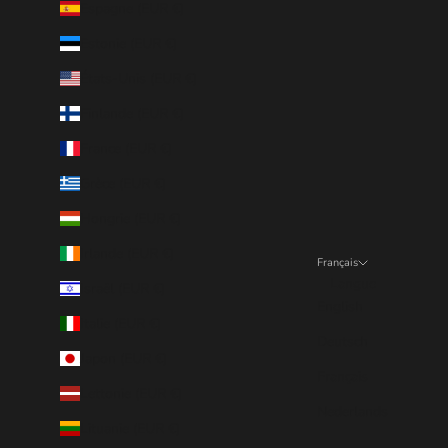
Espagne (EUR €)
Estonie (EUR €)
États-Unis (EUR €)
Finlande (EUR €)
France (EUR €)
Grèce (EUR €)
Hongrie (EUR €)
Irlande (EUR €)
Français
Langue
Israël (EUR €)
English
Italie (EUR €)
Deutsch
Japon (EUR €)
Français
Lettonie (EUR €)
Nederlands
Lituanie (EUR €)