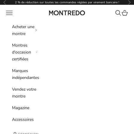
Passer au contenu
2 % de réduction sur toutes les commandes réglées par virement bancaire !
Précédent
Sui
Menu
Recherche
Panier
Montredo
Acheter une
montre
Montres
d'occasion
certifiées
Marques
indépendantes
Vendez votre
montre
Magazine
Accessoires