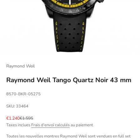
Raymond Weil
Raymond Weil Tango Quartz Noir 43 mm
8570-BKR-05275
SKU: 33464
Prix de vente
Prix normal
€1.240
€1.595
Taxes inclues
Frais d'envoi calculés
au paiement
Toutes les nouvelles montres Raymond Weil sont vendues en full set