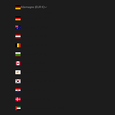
Allemagne (EUR €)
Pays
Allemagne (EUR €)
Australie (EUR €)
Autriche (EUR €)
Belgique (EUR €)
Bulgarie (EUR €)
Canada (EUR €)
Chypre (EUR €)
Corée du Sud (EUR €)
Croatie (EUR €)
Danemark (EUR €)
Émirats arabes unis (EUR €)