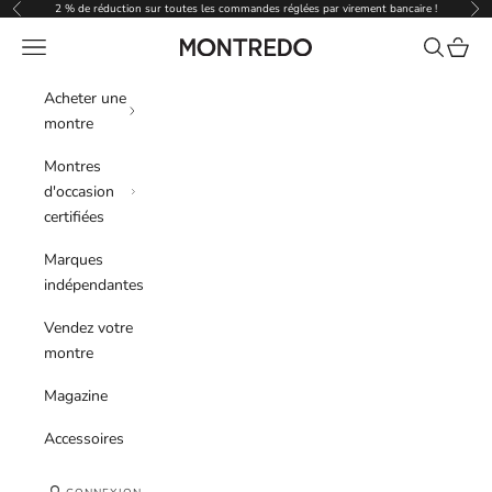
Passer au contenu
2 % de réduction sur toutes les commandes réglées par virement bancaire !
Précédent
Sui
Menu
Recherche
Panier
Montredo
Acheter une
montre
Montres
d'occasion
certifiées
Marques
indépendantes
Vendez votre
montre
Magazine
Accessoires