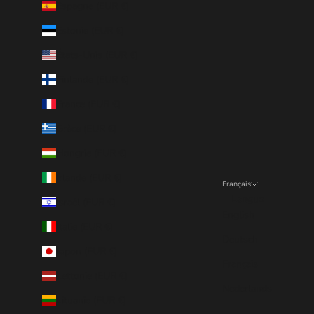
Espagne (EUR €)
Estonie (EUR €)
États-Unis (EUR €)
Finlande (EUR €)
France (EUR €)
Grèce (EUR €)
Hongrie (EUR €)
Irlande (EUR €)
Français
Langue
Israël (EUR €)
English
Italie (EUR €)
Deutsch
Japon (EUR €)
Français
Lettonie (EUR €)
Nederlands
Lituanie (EUR €)