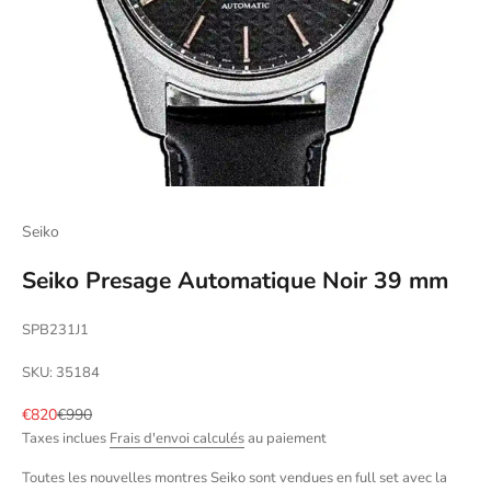
Seiko
Seiko Presage Automatique Noir 39 mm
SPB231J1
SKU: 35184
Prix de vente
Prix normal
€820
€990
Taxes inclues
Frais d'envoi calculés
au paiement
Toutes les nouvelles montres Seiko sont vendues en full set avec la