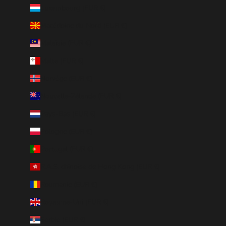
Luxembourg (EUR €)
Macédoine du Nord (EUR €)
Malaisie (EUR €)
Malte (EUR €)
Norvège (EUR €)
Nouvelle-Zélande (EUR €)
Pays-Bas (EUR €)
Pologne (EUR €)
Portugal (EUR €)
R.A.S. chinoise de Hong Kong (EUR €)
Roumanie (EUR €)
Royaume-Uni (EUR €)
Serbie (EUR €)