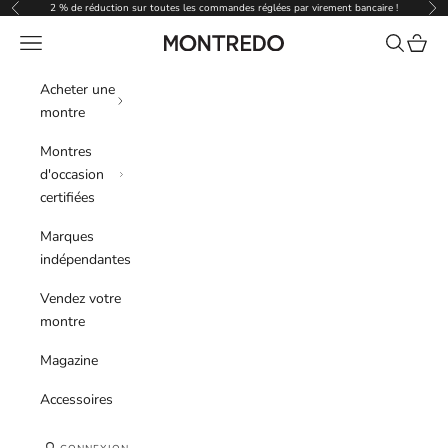
Passer au contenu
2 % de réduction sur toutes les commandes réglées par virement bancaire !
Précédent
Sui
Menu
Recherche
Panier
Montredo
Acheter une
montre
Montres
d'occasion
certifiées
Marques
indépendantes
Vendez votre
montre
Magazine
Accessoires