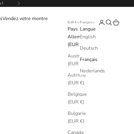
 !
Suivant
s
Vendez votre montre
Connexion
Recherche
Panier
EUR €
Français
Pays
Langue
Allemagne
English
(EUR €)
Deutsch
Australie
Français
(EUR €)
Nederlands
Autriche
(EUR €)
Belgique
(EUR €)
Bulgarie
(EUR €)
Canada