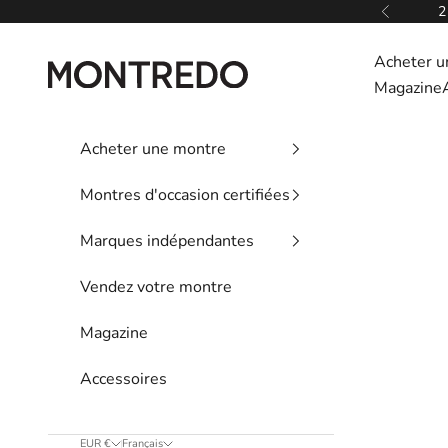
Passer au contenu
2
Précédent
Acheter u
Montredo
Magazine
Acheter une montre
Montres d'occasion certifiées
Marques indépendantes
Vendez votre montre
Magazine
Accessoires
EUR €
Français