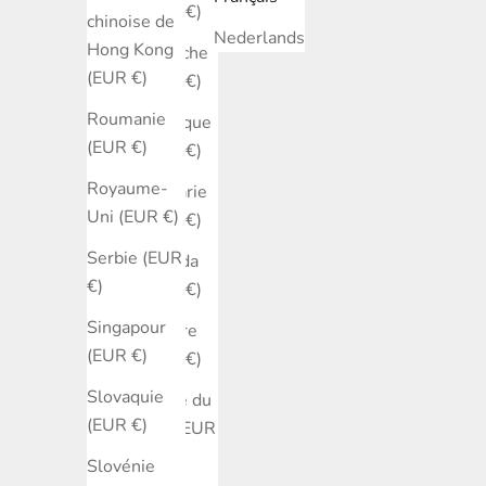
(EUR €)
chinoise de
Nederlands
Hong Kong
Autriche
(EUR €)
(EUR €)
Roumanie
Belgique
(EUR €)
(EUR €)
Royaume-
Bulgarie
Uni (EUR €)
(EUR €)
Serbie (EUR
Canada
€)
(EUR €)
Singapour
Chypre
(EUR €)
(EUR €)
Slovaquie
Corée du
(EUR €)
Sud (EUR
€)
Slovénie