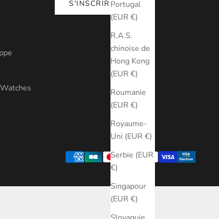
S'INSCRIRE
Portugal
(EUR €)
R.A.S.
chinoise de
ippe
Hong Kong
(EUR €)
y Watches
Roumanie
(EUR €)
Royaume-
Uni (EUR €)
Serbie (EUR
€)
Singapour
(EUR €)
Slovaquie