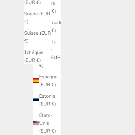
(EUR €)
Croatie
(EUR €)
Suède (EUR
€)
Danemark
(EUR €)
Suisse (EUR
€)
Émirats
arabes
Tchéquie
unis (EUR
(EUR €)
€)
Espagne
(EUR €)
Estonie
(EUR €)
États-
Unis
(EUR €)