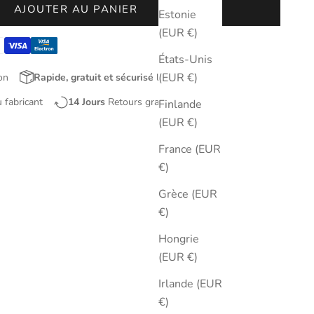
AJOUTER AU PANIER
Estonie
(EUR €)
États-Unis
(EUR €)
on
Rapide, gratuit et sécurisé
livraison
u fabricant
14 Jours
Retours gratuits
Finlande
(EUR €)
France (EUR
€)
Grèce (EUR
€)
Hongrie
(EUR €)
Irlande (EUR
€)