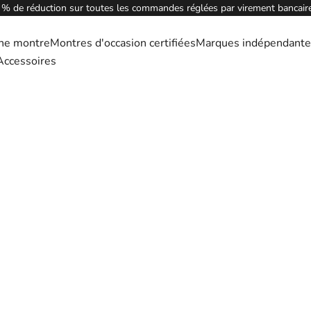
 % de réduction sur toutes les commandes réglées par virement bancaire
ne montre
Montres d'occasion certifiées
Marques indépendante
Accessoires