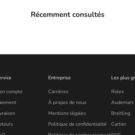
Récemment consultés
ervice
Entreprise
Les plus g
on compte
Carrières
Rolex
aiement
À propos de nous
Audemars 
vraison
Mentions légales
Breitling
etours
Politique de confidentialité
Cartier
AQ
Politique de remboursement
IWC