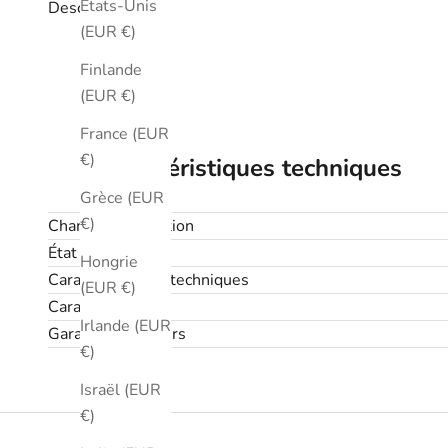
États-Unis
Description
(EUR €)
Finlande
(EUR €)
France (EUR
€)
Caractéristiques techniques
Grèce (EUR
€)
Champ d'application
État
Hongrie
Caractéristiques techniques
(EUR €)
Caractéristiques
Irlande (EUR
Garantie et retours
€)
Israël (EUR
€)