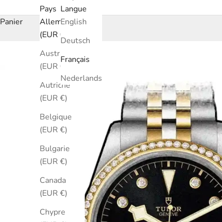
Pays
Langue
Panier
Allemagne
English
(EUR €)
Deutsch
Australie
Français
(EUR €)
Nederlands
Autriche
(EUR €)
Belgique
(EUR €)
Bulgarie
(EUR €)
Canada
(EUR €)
Chypre