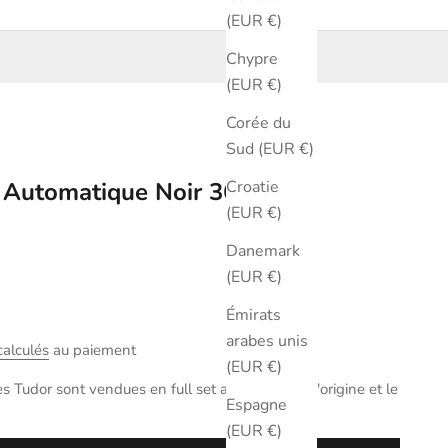
(EUR €)
Chypre
(EUR €)
Corée du
Sud (EUR €)
Croatie
y Automatique Noir 36 mm
(EUR €)
Danemark
(EUR €)
Émirats
arabes unis
calculés
au paiement
(EUR €)
 Tudor sont vendues en full set avec la boite d'origine et le
Espagne
(EUR €)