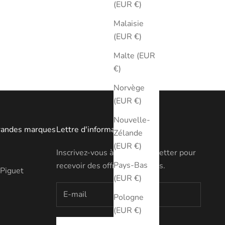
(EUR €)
Malaisie
(EUR €)
Malte (EUR
€)
Norvège
(EUR €)
Nouvelle-
randes marques
Lettre d'information
Zélande
(EUR €)
Inscrivez-vous à notre newsletter pour
Pays-Bas
recevoir des offres exclusives.
Piguet
(EUR €)
Pologne
(EUR €)