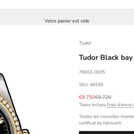
Votre panier est vide
Tudor
Tudor Black ba
79653-0005
SKU: 46939
Prix de vente
Prix normal
€8.750
€9.720
Taxes inclues
Frais d'envoi 
Toutes les nouvelles montres
certificat du fabricant.