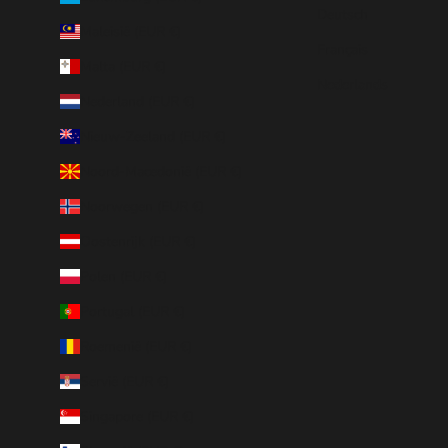
Deutsch
Maleisië (EUR €)
Français
Malta (EUR €)
Nederlands
Nederland (EUR €)
Nieuw-Zeeland (EUR €)
Noord-Macedonië (EUR €)
Noorwegen (EUR €)
Oostenrijk (EUR €)
Polen (EUR €)
Portugal (EUR €)
Roemenië (EUR €)
Servië (EUR €)
Singapore (EUR €)