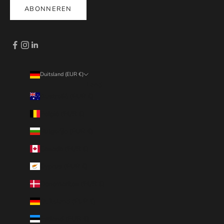
ABONNEREN
Duitsland (EUR €)
Land
Australië (EUR €)
België (EUR €)
Bulgarije (EUR €)
Canada (EUR €)
Cyprus (EUR €)
Denemarken (EUR €)
Duitsland (EUR €)
Estland (EUR €)