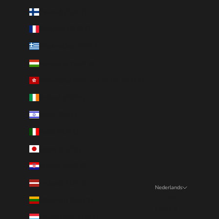
Finland (EUR €)
Frankrijk (EUR €)
Griekenland (EUR €)
Hongarije (EUR €)
Hongkong SAR van China (EUR €)
Ierland (EUR €)
Israël (EUR €)
Italië (EUR €)
Japan (EUR €)
Kroatië (EUR €)
Letland (EUR €)
Nederlands
Taal
Litouwen (EUR €)
English
Luxemburg (EUR €)