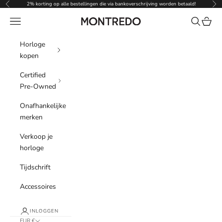
Naar inhoud
2% korting op alle bestellingen die via bankoverschrijving worden betaald!
Vorige
Vol
Menu
Zoeken
Winke
Montredo
Horloge
kopen
Certified
Pre-Owned
Onafhankelijke
merken
Verkoop je
horloge
Tijdschrift
Accessoires
INLOGGEN
EUR €