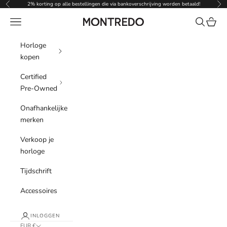
Naar inhoud
2% korting op alle bestellingen die via bankoverschrijving worden betaald!
Vorige
Vol
Menu
Zoeken
Winke
Montredo
Horloge
kopen
Certified
Pre-Owned
Onafhankelijke
merken
Verkoop je
horloge
Tijdschrift
Accessoires
INLOGGEN
EUR €