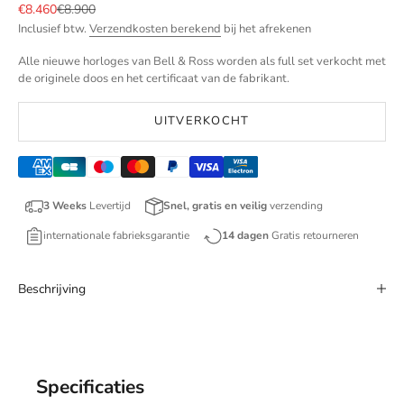
Aanbiedingsprijs
Normale prijs
€8.460
€8.900
Inclusief btw.
Verzendkosten berekend
bij het afrekenen
Alle nieuwe horloges van Bell & Ross worden als full set verkocht met
de originele doos en het certificaat van de fabrikant.
UITVERKOCHT
3 Weeks
Levertijd
Snel, gratis en veilig
verzending
internationale fabrieksgarantie
14 dagen
Gratis retourneren
Beschrijving
Specificaties