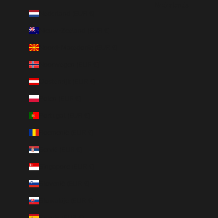
Nederlands
Nederland (EUR €)
Nieuw-Zeeland (EUR €)
Noord-Macedonië (EUR €)
Noorwegen (EUR €)
Oostenrijk (EUR €)
Polen (EUR €)
Portugal (EUR €)
Roemenië (EUR €)
Servië (EUR €)
Singapore (EUR €)
Slovenië (EUR €)
Slowakije (EUR €)
Spanje (EUR €)