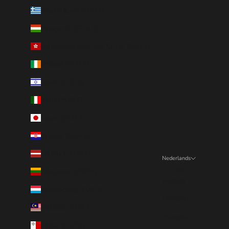
Griekenland (EUR €)
Hongarije (EUR €)
Hongkong SAR van China (EUR €)
Ierland (EUR €)
Israël (EUR €)
Italië (EUR €)
Japan (EUR €)
Kroatië (EUR €)
Letland (EUR €)
Nederlands
Taal
Litouwen (EUR €)
English
Luxemburg (EUR €)
Deutsch
Maleisië (EUR €)
Français
Malta (EUR €)