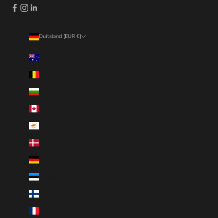
Duitsland (EUR €)
Land
Australië (EUR €)
België (EUR €)
Bulgarije (EUR €)
Canada (EUR €)
Cyprus (EUR €)
Denemarken (EUR €)
Duitsland (EUR €)
Estland (EUR €)
Finland (EUR €)
Frankrijk (EUR €)