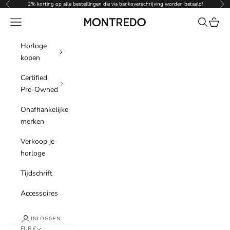
Naar inhoud
2% korting op alle bestellingen die via bankoverschrijving worden betaald!
Vorige
Vol
Menu
Zoeken
Winke
Montredo
Horloge
kopen
Certified
Pre-Owned
Onafhankelijke
merken
Verkoop je
horloge
Tijdschrift
Accessoires
INLOGGEN
EUR €